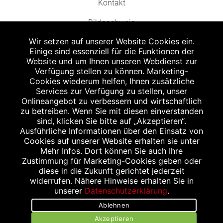
Kontakt
Bildnachweis
Wir setzen auf unserer Website Cookies ein.
Einige sind essenziell für die Funktionen der
Website und um Ihnen unseren Webdienst zur
Verfügung stellen zu können. Marketing-
Cookies wiederum helfen, Ihnen zusätzliche
Abgabe in haushaltsüblichen Mengen, solange der Vorrat reicht. Für Druck-
und Satzfehler keine Haftung.
Services zur Verfügung zu stellen, unser
1
Onlineangebot zu verbessern und wirtschaftlich
Zu Risiken und Nebenwirkungen lesen Sie die Packungsbeilage und fragen
Sie Ihren Arzt oder Apotheker.
zu betreiben. Wenn Sie mit diesen einverstanden
2
sind, klicken Sie bitte auf „Akzeptieren“.
Angabe nach der deutschen Arzneimitteltaxe Apothekenerstattungspreis
(AEP). Der AEP ist keine unverbindliche Preisempfehlung der Hersteller. Der
Ausführliche Informationen über den Einsatz von
AEP ist ein von den Apotheken in Ansatz gebrachter Preis für rezeptfreie
Cookies auf unserer Website erhalten sie unter
Arzneimittel. Er entspricht in der Höhe dem für Apotheken verbindlichen
Mehr Infos. Dort können Sie auch Ihre
Abgabepreis, zu dem eine Apotheke in bestimmten Fällen (z.B. bei Kindern
Zustimmung für Marketing-Cookies geben oder
unter 12 Jahren) das Produkt mit der gesetzlichen Krankenversicherung
abrechnet. Der AEP ist der allgemeine Erstattungspreis im Falle einer
diese in die Zukunft gerichtet jederzeit
Kostenübernahme durch die gesetzlichen Krankenkassen, vor Abzug eines
widerrufen. Nähere Hinweise erhalten Sie in
Zwangsrabattes (zur Zeit 5%) nach §130 Abs. 1 SGB V.
unserer
Datenschutzerklärung
.
3
Unverbindliche Preisempfehlung des Herstellers (UVP).
Ablehnen
powered by apovena.de
Akzeptieren