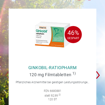
46%
46%
GESPART
GESPART
GINKOBIL-RATIOPHARM
1)
120 mg Filmtabletten
Pflanzliches Arzneimittel bei geistigen Leistungsstörungen und Durchblutungsstörungen.
PZN 6680881
2)
statt 92,99
120 ST