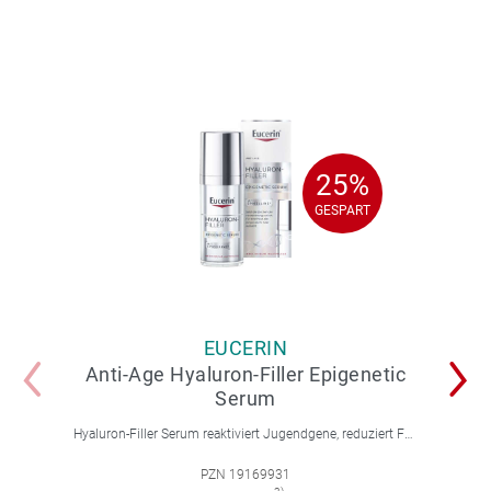
25%
25%
GESPART
GESPART
EUCERIN
Anti-Age Hyaluron-Filler Epigenetic
Serum
Hyaluron-Filler Serum reaktiviert Jugendgene, reduziert Falten und feine Linien, spendet intensive Feuchtigkeit und strafft die Gesichtskonturen.
PZN 19169931