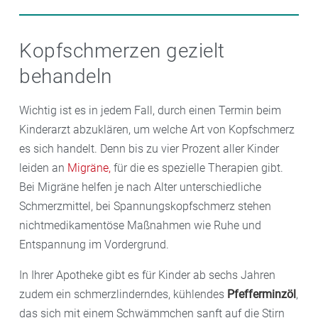
macht die Bewegung dann auch mehr Spaß.
allem bei jüngeren Kindern feste Zeiten für die
Vor allem bei stressbedingten Kopfschmerzen können
Nutzung von Handy, Computer, Fernseher und Co.
gezielte Entspannungsübungen und Methoden zur
Kopfschmerzen gezielt
Lassen Sie Ihr Kind in Ruhe frühstücken, es sollte
Stressbewältigung hilfreich sein. Übungen für Kinder
behandeln
keine Mahlzeiten auslassen und immer genug trinken.
findet man zum Beispiel im Internet. Auch viele
Hilfreich ist auch, darauf zu achten, welche
Krankenkassen verfügen über spezielle Angebote für
Wichtig ist es in jedem Fall, durch einen Termin beim
Lebensmittel eventuell Kopfschmerzen auslösen, und
Kinder und Jugendliche.
Kinderarzt abzuklären, um welche Art von Kopfschmerz
diese dann zu meiden.
es sich handelt. Denn bis zu vier Prozent aller Kinder
leiden an
Migräne,
für die es spezielle Therapien gibt.
Bei Migräne helfen je nach Alter unterschiedliche
Schmerzmittel, bei Spannungskopfschmerz stehen
nichtmedikamentöse Maßnahmen wie Ruhe und
Entspannung im Vordergrund.
In Ihrer Apotheke gibt es für Kinder ab sechs Jahren
zudem ein schmerzlinderndes, kühlendes
Pfefferminzöl
,
das sich mit einem Schwämmchen sanft auf die Stirn