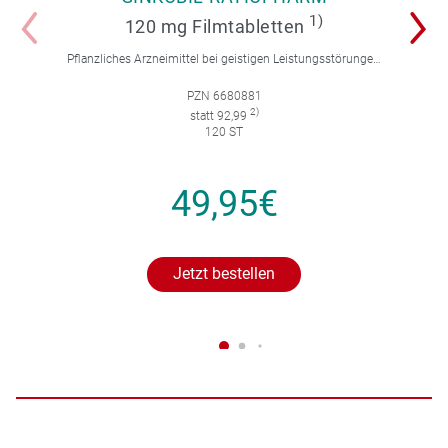
1)
120 mg Filmtabletten
Pflanzliches Arzneimittel bei geistigen Leistungsstörungen und Durchblutungsstörungen.
PZN 6680881
2)
statt 92,99
120 ST
49,95€
Jetzt bestellen