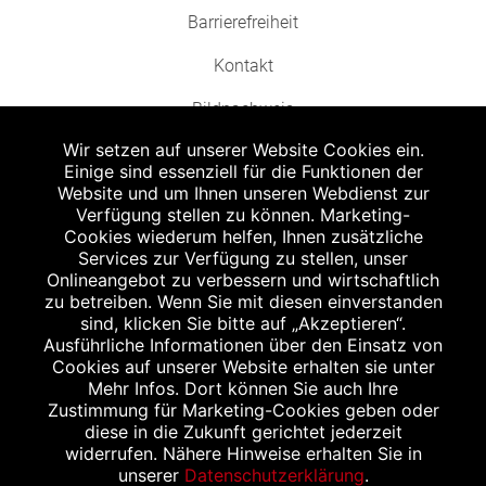
Barrierefreiheit
Kontakt
Bildnachweis
Wir setzen auf unserer Website Cookies ein.
Einige sind essenziell für die Funktionen der
Website und um Ihnen unseren Webdienst zur
Verfügung stellen zu können. Marketing-
Cookies wiederum helfen, Ihnen zusätzliche
Abgabe in haushaltsüblichen Mengen, solange der Vorrat reicht. Für Druck-
und Satzfehler keine Haftung.
Services zur Verfügung zu stellen, unser
1
Onlineangebot zu verbessern und wirtschaftlich
Zu Risiken und Nebenwirkungen lesen Sie die Packungsbeilage und fragen
Sie Ihren Arzt oder Apotheker.
zu betreiben. Wenn Sie mit diesen einverstanden
2
sind, klicken Sie bitte auf „Akzeptieren“.
Angabe nach der deutschen Arzneimitteltaxe Apothekenerstattungspreis
(AEP). Der AEP ist keine unverbindliche Preisempfehlung der Hersteller. Der
Ausführliche Informationen über den Einsatz von
AEP ist ein von den Apotheken in Ansatz gebrachter Preis für rezeptfreie
Cookies auf unserer Website erhalten sie unter
Arzneimittel. Er entspricht in der Höhe dem für Apotheken verbindlichen
Mehr Infos. Dort können Sie auch Ihre
Abgabepreis, zu dem eine Apotheke in bestimmten Fällen (z.B. bei Kindern
Zustimmung für Marketing-Cookies geben oder
unter 12 Jahren) das Produkt mit der gesetzlichen Krankenversicherung
abrechnet. Der AEP ist der allgemeine Erstattungspreis im Falle einer
diese in die Zukunft gerichtet jederzeit
Kostenübernahme durch die gesetzlichen Krankenkassen, vor Abzug eines
widerrufen. Nähere Hinweise erhalten Sie in
Zwangsrabattes (zur Zeit 5%) nach §130 Abs. 1 SGB V.
unserer
Datenschutzerklärung
.
3
Unverbindliche Preisempfehlung des Herstellers (UVP).