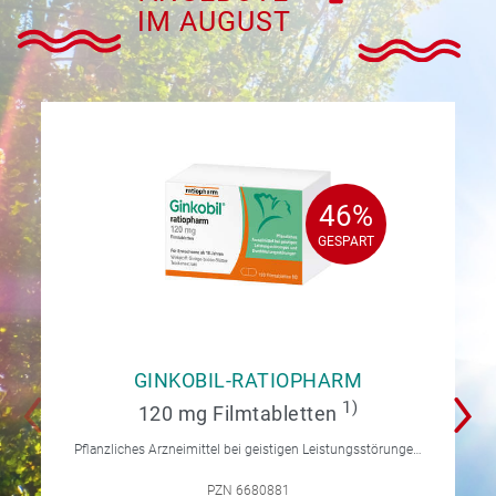
IM AUGUST
46%
46%
GESPART
GESPART
GINKOBIL-RATIOPHARM
1)
120 mg Filmtabletten
Pflanzliches Arzneimittel bei geistigen Leistungsstörungen und Durchblutungsstörungen.
PZN 6680881