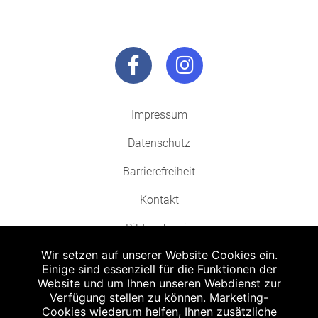
Impressum
Datenschutz
Barrierefreiheit
Kontakt
Bildnachweis
Wir setzen auf unserer Website Cookies ein.
Einige sind essenziell für die Funktionen der
Website und um Ihnen unseren Webdienst zur
Verfügung stellen zu können. Marketing-
Cookies wiederum helfen, Ihnen zusätzliche
Abgabe in haushaltsüblichen Mengen, solange der Vorrat reicht. Für Druck-