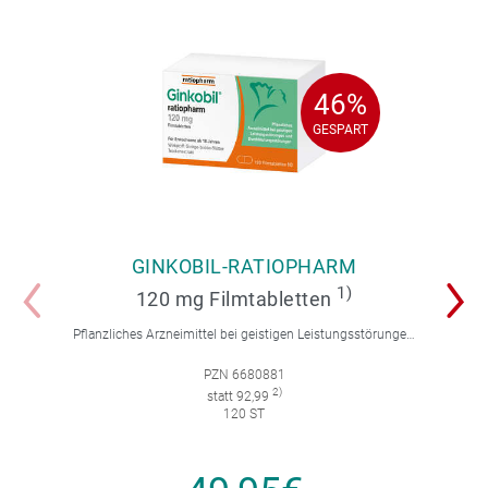
46%
46%
GESPART
GESPART
GINKOBIL-RATIOPHARM
1)
120 mg Filmtabletten
Pflanzliches Arzneimittel bei geistigen Leistungsstörungen und Durchblutungsstörungen.
PZN 6680881
2)
statt 92,99
120 ST