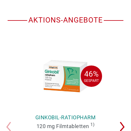
AKTIONS-ANGEBOTE
46%
46%
GESPART
GESPART
GINKOBIL-RATIOPHARM
1)
120 mg Filmtabletten