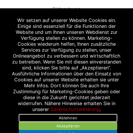
Bildnachweis
Wir setzen auf unserer Website Cookies ein.
Einige sind essenziell für die Funktionen der
Website und um Ihnen unseren Webdienst zur
Verfügung stellen zu können. Marketing-
Cookies wiederum helfen, Ihnen zusätzliche
Abgabe in haushaltsüblichen Mengen, solange der Vorrat reicht. Für Druck-
und Satzfehler keine Haftung.
Services zur Verfügung zu stellen, unser
1
Onlineangebot zu verbessern und wirtschaftlich
Zu Risiken und Nebenwirkungen lesen Sie die Packungsbeilage und fragen
Sie Ihren Arzt oder Apotheker.
zu betreiben. Wenn Sie mit diesen einverstanden
2
sind, klicken Sie bitte auf „Akzeptieren“.
Angabe nach der deutschen Arzneimitteltaxe Apothekenerstattungspreis
(AEP). Der AEP ist keine unverbindliche Preisempfehlung der Hersteller. Der
Ausführliche Informationen über den Einsatz von
AEP ist ein von den Apotheken in Ansatz gebrachter Preis für rezeptfreie
Cookies auf unserer Website erhalten sie unter
Arzneimittel. Er entspricht in der Höhe dem für Apotheken verbindlichen
Mehr Infos. Dort können Sie auch Ihre
Abgabepreis, zu dem eine Apotheke in bestimmten Fällen (z.B. bei Kindern
Zustimmung für Marketing-Cookies geben oder
unter 12 Jahren) das Produkt mit der gesetzlichen Krankenversicherung
abrechnet. Der AEP ist der allgemeine Erstattungspreis im Falle einer
diese in die Zukunft gerichtet jederzeit
Kostenübernahme durch die gesetzlichen Krankenkassen, vor Abzug eines
widerrufen. Nähere Hinweise erhalten Sie in
Zwangsrabattes (zur Zeit 5%) nach §130 Abs. 1 SGB V.
unserer
Datenschutzerklärung
.
3
Unverbindliche Preisempfehlung des Herstellers (UVP).
Ablehnen
powered by apovena.de
Akzeptieren