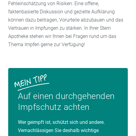
Fehleinschätzung von Risiken. Eine offene,
Nebenwirkungen haben könnten.
Hintergrund:
Die
Impfungen sind daher nicht nur eine individuelle,
faktenbasierte Diskussion und gezielte Aufklärung
COVID-19-Impfstoffe wurden zwar in Rekordzeit
sondern auch eine gesellschaftliche Entscheidung.
können dazu beitragen, Vorurteile abzubauen und das
entwickelt, aber dennoch nach den üblichen strengen
Vertrauen in Impfungen zu stärken. In Ihrer Stern
Zulassungsstandards geprüft. Die große
Apotheke stehen wir Ihnen bei Fragen rund um das
internationale Aufmerksamkeit hat zu einer
Thema Impfen gerne zur Verfügung!
Beschleunigung der Prozesse geführt, ohne dass
Sicherheit und Wirksamkeit kompromittiert wurden.
Auf einen durchgehenden
Impfschutz achten
Wer geimpft ist, schützt sich und andere.
Vernachlässigen Sie deshalb wichtige