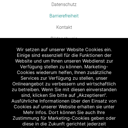
Datenschutz
Barrierefreiheit
Kontakt
Bildnachweis
Wir setzen auf unserer Website Cookies ein.
Einige sind essenziell für die Funktionen der
Website und um Ihnen unseren Webdienst zur
Verfügung stellen zu können. Marketing-
Cookies wiederum helfen, Ihnen zusätzliche
Abgabe in haushaltsüblichen Mengen, solange der Vorrat reicht. Für Druck-
und Satzfehler keine Haftung.
Services zur Verfügung zu stellen, unser
1
Onlineangebot zu verbessern und wirtschaftlich
Zu Risiken und Nebenwirkungen lesen Sie die Packungsbeilage und fragen
Sie Ihren Arzt oder Apotheker.
zu betreiben. Wenn Sie mit diesen einverstanden
2
sind, klicken Sie bitte auf „Akzeptieren“.
Angabe nach der deutschen Arzneimitteltaxe Apothekenerstattungspreis
(AEP). Der AEP ist keine unverbindliche Preisempfehlung der Hersteller. Der
Ausführliche Informationen über den Einsatz von
AEP ist ein von den Apotheken in Ansatz gebrachter Preis für rezeptfreie
Cookies auf unserer Website erhalten sie unter
Arzneimittel. Er entspricht in der Höhe dem für Apotheken verbindlichen
Mehr Infos. Dort können Sie auch Ihre
Abgabepreis, zu dem eine Apotheke in bestimmten Fällen (z.B. bei Kindern
Zustimmung für Marketing-Cookies geben oder
unter 12 Jahren) das Produkt mit der gesetzlichen Krankenversicherung
abrechnet. Der AEP ist der allgemeine Erstattungspreis im Falle einer
diese in die Zukunft gerichtet jederzeit
Kostenübernahme durch die gesetzlichen Krankenkassen, vor Abzug eines