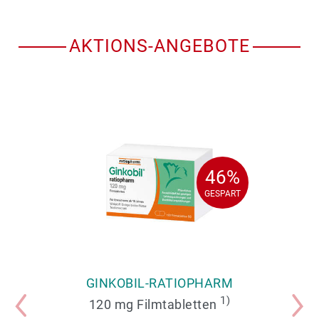
AKTIONS-ANGEBOTE
46%
46%
GESPART
GESPART
GINKOBIL-RATIOPHARM
1)
120 mg Filmtabletten