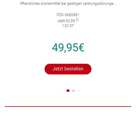
Pflanzliches Arzneimittel bei geistigen Leistungsstörungen und Durchblutungsstörungen.
PZN 6680881
2)
statt 92,99
120 ST
49,95€
Jetzt bestellen