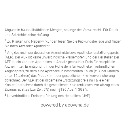
Abgabe in haushaltsüblichen Mengen, solange der Vorrat reicht. Für Druck-
und Satzfehler keine Haftung.
1
Zu Risiken und Nebenwirkungen lesen Sie die Packungsbeilage und fragen
Sie Ihren Arzt oder Apotheker.
2
Angabe nach der deutschen Arzneimitteltaxe Apothekenerstattungspreis
(AEP). Der AEP ist keine unverbindliche Preisempfehlung der Hersteller. Der
AEP ist ein von den Apotheken in Ansatz gebrachter Preis für rezeptfreie
Arzneimittel. Er entspricht in der Höhe dem für Apotheken verbindlichen
Abgabepreis, zu dem eine Apotheke in bestimmten Fällen (z.B. bei Kindern
unter 12 Jahren) das Produkt mit der gesetzlichen Krankenversicherung
abrechnet. Der AEP ist der allgemeine Erstattungspreis im Falle einer
Kostenübernahme durch die gesetzlichen Krankenkassen, vor Abzug eines
Zwangsrabattes (zur Zeit 5%) nach §130 Abs. 1 SGB V.
3
Unverbindliche Preisempfehlung des Herstellers (UVP).
powered by apovena.de