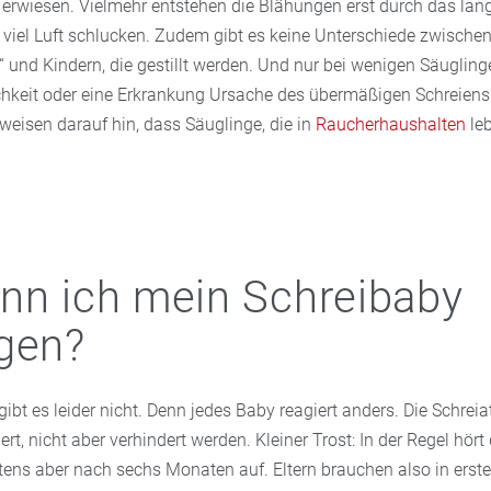
 erwiesen. Vielmehr entstehen die Blähungen erst durch das lan
 viel Luft schlucken. Zudem gibt es keine Unterschiede zwische
 und Kindern, die gestillt werden. Und nur bei wenigen Säuglinge
chkeit oder eine Erkrankung Ursache des übermäßigen Schreiens
eisen darauf hin, dass Säuglinge, die in
Raucherhaushalten
leb
nn ich mein Schreibaby
gen?
gibt es leider nicht. Denn jedes Baby reagiert anders. Die Schre
rt, nicht aber verhindert werden. Kleiner Trost: In der Regel hört
tens aber nach sechs Monaten auf. Eltern brauchen also in erste