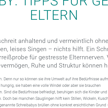
BY: TIPPS FÜR G
ELTERN
chreit anhaltend und vermeintlich ohn
n, leises Singen – nichts hilft. Ein Sc
erreißprobe für gestresste Elternnerven. 
evermögen, Ruhe und Struktur können h
n. Denn nur so können sie ihre Umwelt auf ihre Bedürfnisse au
hungrig, sie haben eine volle Windel oder aber sie brauchen
 Sind die Bedürfnisse befriedigt, beruhigen sich die Kinder und
n. Doch bei manchen Säuglingen hilft kein Stillen, Wickeln, Kusc
enannte Schreibabys brüllen ohne konkret ersichtlichen Grund