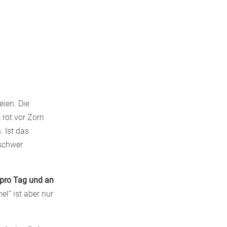
ien. Die
 rot vor Zorn
. Ist das
 schwer
 pro Tag und an
el“ ist aber nur