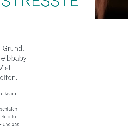
ESTRESSTE
e Grund.
hreibbaby
Viel
elfen.
fmerksam
 schlafen
heln oder
 – und das