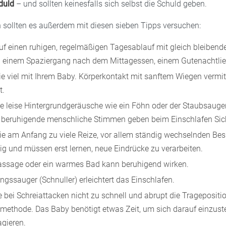
duld
– und sollten keinesfalls sich selbst die Schuld geben.
n sollten es außerdem mit diesen sieben Tipps versuchen:
uf einen ruhigen, regelmäßigen Tagesablauf mit gleich bleibende
l einem Spaziergang nach dem Mittagessen, einem Gutenachtlie
 viel mit Ihrem Baby. Körperkontakt mit sanftem Wiegen vermit
t.
e leise Hintergrundgeräusche wie ein Föhn oder der Staubsauge
 beruhigende menschliche Stimmen geben beim Einschlafen Sich
e am Anfang zu viele Reize, vor allem ständig wechselnden Be
hig und müssen erst lernen, neue Eindrücke zu verarbeiten.
ssage oder ein warmes Bad kann beruhigend wirken.
ngssauger (Schnuller) erleichtert das Einschlafen.
 bei Schreiattacken nicht zu schnell und abrupt die Tragepositi
ethode. Das Baby benötigt etwas Zeit, um sich darauf einzust
agieren.