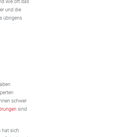
d wie oft das
uer und die
s übrigens
haben
xperten
können schwer
törungen
sind
 hat sich