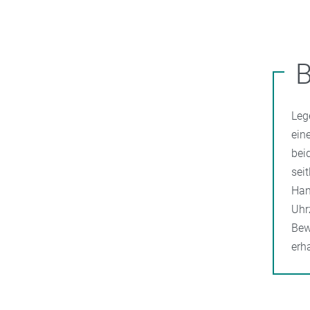
Leg
ein
bei
sei
Han
Uhr
Bew
erh