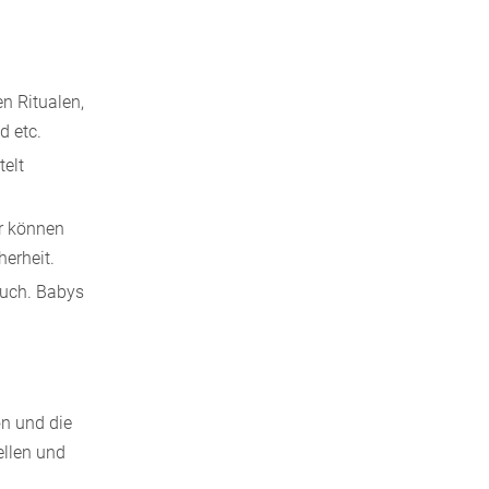
n Ritualen,
d etc.
telt
r können
erheit.
such. Babys
on und die
ellen und