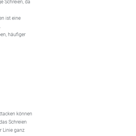
ge Schreien, da
n
n ist eine
.
en, häufiger
iattacken können
 das Schreien
r Linie ganz