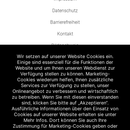
Datenschutz
Barrierefreiheit
Kontakt
Bildnachweis
Wir setzen auf unserer Website Cookies ein.
Einige sind essenziell für die Funktionen der
Website und um Ihnen unseren Webdienst zur
Verfügung stellen zu können. Marketing-
Cookies wiederum helfen, Ihnen zusätzliche
Abgabe in haushaltsüblichen Mengen, solange der Vorrat reicht. Für Druck-
und Satzfehler keine Haftung.
Services zur Verfügung zu stellen, unser
1
Onlineangebot zu verbessern und wirtschaftlich
Zu Risiken und Nebenwirkungen lesen Sie die Packungsbeilage und fragen
Sie Ihren Arzt oder Apotheker.
zu betreiben. Wenn Sie mit diesen einverstanden
2
sind, klicken Sie bitte auf „Akzeptieren“.
Angabe nach der deutschen Arzneimitteltaxe Apothekenerstattungspreis
(AEP). Der AEP ist keine unverbindliche Preisempfehlung der Hersteller. Der
Ausführliche Informationen über den Einsatz von
AEP ist ein von den Apotheken in Ansatz gebrachter Preis für rezeptfreie
Cookies auf unserer Website erhalten sie unter
Arzneimittel. Er entspricht in der Höhe dem für Apotheken verbindlichen
Mehr Infos. Dort können Sie auch Ihre
Abgabepreis, zu dem eine Apotheke in bestimmten Fällen (z.B. bei Kindern
Zustimmung für Marketing-Cookies geben oder
unter 12 Jahren) das Produkt mit der gesetzlichen Krankenversicherung
abrechnet. Der AEP ist der allgemeine Erstattungspreis im Falle einer