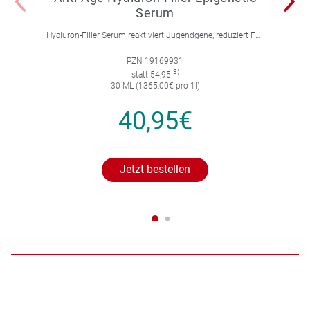
Serum
Hyaluron-Filler Serum reaktiviert Jugendgene, reduziert Falten und feine Linien, spendet intensive Feuchtigkeit und strafft die Gesichtskonturen.
PZN 19169931
3)
statt 54,95
30 ML (1365,00€ pro 1l)
40,95€
Jetzt bestellen