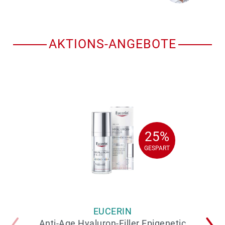
AKTIONS-ANGEBOTE
25%
25%
GESPART
GESPART
EUCERIN
Anti-Age Hyaluron-Filler Epigenetic