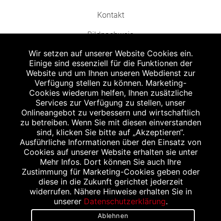
Kontakt
Bildnachweis
Wir setzen auf unserer Website Cookies ein.
Einige sind essenziell für die Funktionen der
Website und um Ihnen unseren Webdienst zur
Verfügung stellen zu können. Marketing-
Cookies wiederum helfen, Ihnen zusätzliche
Abgabe in haushaltsüblichen Mengen, solange der Vorrat reicht. Für Druck-
und Satzfehler keine Haftung.
Services zur Verfügung zu stellen, unser
1
Onlineangebot zu verbessern und wirtschaftlich
Zu Risiken und Nebenwirkungen lesen Sie die Packungsbeilage und fragen
Sie Ihren Arzt oder Apotheker.
zu betreiben. Wenn Sie mit diesen einverstanden
2
sind, klicken Sie bitte auf „Akzeptieren“.
Angabe nach der deutschen Arzneimitteltaxe Apothekenerstattungspreis
(AEP). Der AEP ist keine unverbindliche Preisempfehlung der Hersteller. Der
Ausführliche Informationen über den Einsatz von
AEP ist ein von den Apotheken in Ansatz gebrachter Preis für rezeptfreie
Cookies auf unserer Website erhalten sie unter
Arzneimittel. Er entspricht in der Höhe dem für Apotheken verbindlichen
Mehr Infos. Dort können Sie auch Ihre
Abgabepreis, zu dem eine Apotheke in bestimmten Fällen (z.B. bei Kindern
Zustimmung für Marketing-Cookies geben oder
unter 12 Jahren) das Produkt mit der gesetzlichen Krankenversicherung
abrechnet. Der AEP ist der allgemeine Erstattungspreis im Falle einer
diese in die Zukunft gerichtet jederzeit
Kostenübernahme durch die gesetzlichen Krankenkassen, vor Abzug eines
widerrufen. Nähere Hinweise erhalten Sie in
Zwangsrabattes (zur Zeit 5%) nach §130 Abs. 1 SGB V.
unserer
Datenschutzerklärung
.
3
Unverbindliche Preisempfehlung des Herstellers (UVP).
Ablehnen
powered by apovena.de