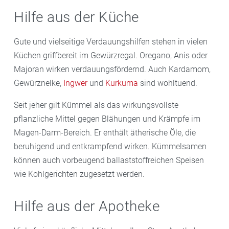
Verstopfung und lästige Gasbildung. Wer besonders
kann der Magen rumoren. Auch fettes Fleisch wie
bestimmte Lebensmittel wie Getreideprodukte,
auf den Magen schlagen und Blähungen auslösen.
Hilfe aus der Küche
empfindlich reagiert, sollte auf stark
Speck oder die Haut von Geflügel, fetter Fisch oder zu
Milchprodukte oder Obst. Beobachten Sie, ob die
Versuchen Sie deshalb, im Alltag mehr Ausgleich und
kohlensäurehaltige Getränke verzichten.
viel Öl strapazieren den Magen.
Blähungen nachlassen und halten sie die
Entspannung zu finden.
Gute und vielseitige Verdauungshilfen stehen in vielen
verdächtigen Lebensmittel in einem
Küchen griffbereit im Gewürzregal. Oregano, Anis oder
Ernährungstagebuch fest.
Majoran wirken verdauungsfördernd. Auch Kardamom,
Gewürznelke,
Ingwer
und
Kurkuma
sind wohltuend.
Bei anhaltenden Problemen wenden Sie sich an Ihren
Arzt. Er kann mit einem Test herausfinden, ob
Seit jeher gilt Kümmel als das wirkungsvollste
Milchzucker
,
Fruktose
, Histamin oder Gluten der
pflanzliche Mittel gegen Blähungen und Krämpfe im
Übeltäter ist.
Magen-Darm-Bereich. Er enthält ätherische Öle, die
beruhigend und entkrampfend wirken. Kümmelsamen
können auch vorbeugend ballaststoffreichen Speisen
wie Kohlgerichten zugesetzt werden.
Hilfe aus der Apotheke