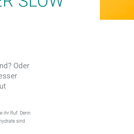
ER SLOW
und? Oder
esser
ut
e ihr Ruf. Denn
hydrate sind