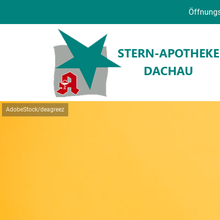
Öffnungs
AdobeStock/deagreez