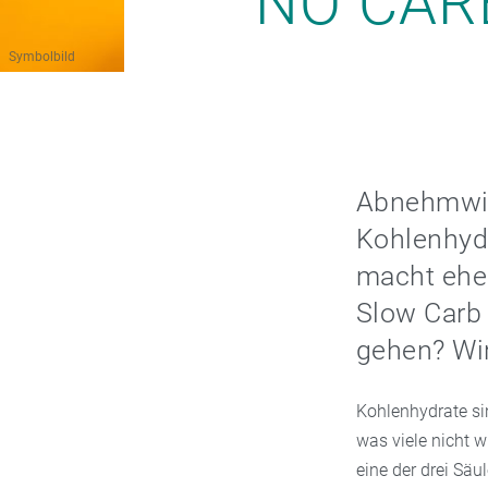
NO CAR
Symbolbild
Abnehmwil
Kohlenhydr
macht eher
Slow Carb 
gehen? Wir
Kohlenhydrate sin
was viele nicht w
eine der drei Säu