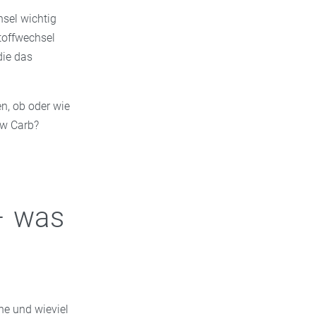
hsel wichtig
toffwechsel
die das
en, ob oder wie
ow Carb?
– was
e und wieviel