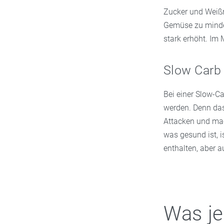
Zucker und Weißm
Gemüse zu mindest
stark erhöht. Im 
Slow Carb
Bei einer Slow-C
werden. Denn das
Attacken und mac
was gesund ist, i
enthalten, aber a
Was je