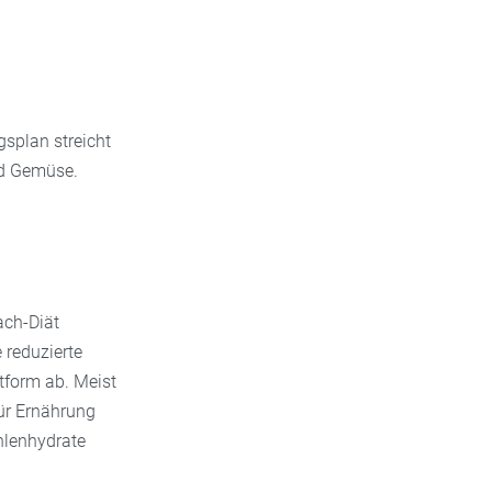
gsplan streicht
nd Gemüse.
ach-Diät
 reduzierte
tform ab. Meist
für Ernährung
hlenhydrate