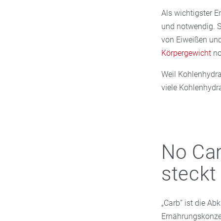
Als wichtigster E
und notwendig. S
von Eiweißen und 
Körpergewicht
nor
Weil Kohlenhydrat
viele Kohlenhydr
No Car
steckt
„Carb“ ist die Ab
Ernährungskonzep