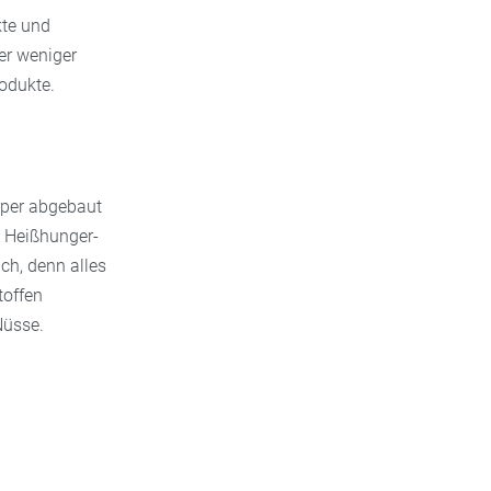
kte und
er weniger
rodukte.
rper abgebaut
t Heißhunger-
ch, denn alles
toffen
Nüsse.