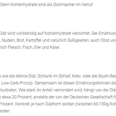
 Denn Kohlenhydrate sind als Dickmacher im Verruf.
Diät wird vollständig auf Kohlenhydrate verzichtet. Der Ernährun
 Nudeln, Brot, Kartoffel und natürlich Süßigkeiten, auch Obst u
lich Fleisch, Fisch, Eier und Käse.
wie die Atkins-Diät, Schlank im Schlaf, Keto- oder die South-Be
 Low-Carb-Prinzip. Gemeinsam ist diesen Ernährungsformen die
draten. Wie stark ihr Anteil vermindert wird, hängt von der Diä
bei etwa 20 Prozent, anstelle der von der Deutschen Gesellschaft 
rozent. Konkret: je nach Diätform sollten zwischen 60-150g Ko
rden.