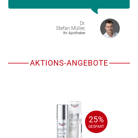
Dr.
Stefan
Müller,
Ihr Apotheker
AKTIONS-ANGEBOTE
25%
25%
GESPART
GESPART