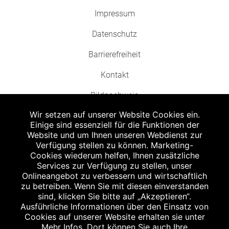
Impressum
Datenschutz
Barrierefreiheit
Kontakt
Bildnachweis
Wir setzen auf unserer Website Cookies ein.
Einige sind essenziell für die Funktionen der
Website und um Ihnen unseren Webdienst zur
Verfügung stellen zu können. Marketing-
Cookies wiederum helfen, Ihnen zusätzliche
Abgabe in haushaltsüblichen Mengen, solange der Vorrat reicht. Für Druck-
und Satzfehler keine Haftung.
Services zur Verfügung zu stellen, unser
1
Onlineangebot zu verbessern und wirtschaftlich
Zu Risiken und Nebenwirkungen lesen Sie die Packungsbeilage und fragen
Sie Ihren Arzt oder Apotheker.
zu betreiben. Wenn Sie mit diesen einverstanden
2
sind, klicken Sie bitte auf „Akzeptieren“.
Angabe nach der deutschen Arzneimitteltaxe Apothekenerstattungspreis
(AEP). Der AEP ist keine unverbindliche Preisempfehlung der Hersteller. Der
Ausführliche Informationen über den Einsatz von
AEP ist ein von den Apotheken in Ansatz gebrachter Preis für rezeptfreie
Cookies auf unserer Website erhalten sie unter
Arzneimittel. Er entspricht in der Höhe dem für Apotheken verbindlichen
Mehr Infos. Dort können Sie auch Ihre
Abgabepreis, zu dem eine Apotheke in bestimmten Fällen (z.B. bei Kindern