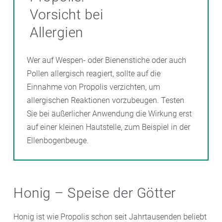
stärken zudem das Zahnfleisch und helfen,
Vorsicht bei
Parodontose
und
Mundgeruch
vorzubeugen.
Allergien
Wer auf Wespen- oder Bienenstiche oder auch
Pollen allergisch reagiert, sollte auf die
Einnahme von Propolis verzichten, um
allergischen Reaktionen vorzubeugen. Testen
Sie bei äußerlicher Anwendung die Wirkung erst
auf einer kleinen Hautstelle, zum Beispiel in der
Ellenbogenbeuge.
Honig – Speise der Götter
Honig ist wie Propolis schon seit Jahrtausenden beliebt