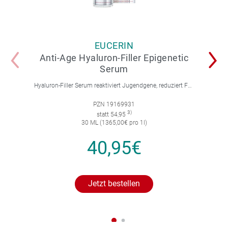
EUCERIN
Anti-Age Hyaluron-Filler Epigenetic
Serum
Hyaluron-Filler Serum reaktiviert Jugendgene, reduziert Falten und feine Linien, spendet intensive Feuchtigkeit und strafft die Gesichtskonturen.
PZN 19169931
3)
statt 54,95
30 ML (1365,00€ pro 1l)
40,95€
Jetzt bestellen