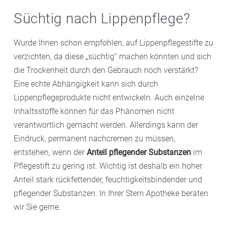
Olivenöl und Eigelb können als Maske gemixt werden.
schnellstmöglich wieder geschmeidig zu machen,
Süchtig nach Lippenpflege?
Spülen Sie die Maske nach der Einwirkzeit mit
haben Sie schon mal versucht, die Lippen mit der
lauwarmem Wasser ab und tupfen Sie Ihre Lippen
Zunge zu befeuchten. Doch das verstärkt eher noch
Wurde Ihnen schon empfohlen, auf Lippenpflegestifte zu
vorsichtig trocken.
die Trockenheit, denn der Speichel entzieht den Lippen
verzichten, da diese „süchtig“ machen könnten und sich
noch mehr Feuchtigkeit, wenn er verdunstet. Das kann
die Trockenheit durch den Gebrauch noch verstärkt?
sogar zu einem Lippenleck-Ekzem führen. Vermeiden
Eine echte Abhängigkeit kann sich durch
Sie diese Gewohnheit deshalb unbedingt, auch wenn
Lippenpflegeprodukte nicht entwickeln. Auch einzelne
es anfangs schwerfällt.
Inhaltsstoffe können für das Phänomen nicht
verantwortlich gemacht werden. Allerdings kann der
Eindruck, permanent nachcremen zu müssen,
entstehen, wenn der
Anteil pflegender Substanzen
im
Pflegestift zu gering ist. Wichtig ist deshalb ein hoher
Anteil stark rückfettender, feuchtigkeitsbindender und
pflegender Substanzen. In Ihrer Stern Apotheke beraten
wir Sie gerne.