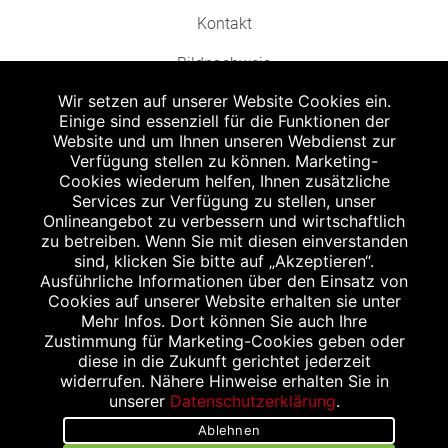
Kontakt
Bildnachweis
Wir setzen auf unserer Website Cookies ein.
Einige sind essenziell für die Funktionen der
Website und um Ihnen unseren Webdienst zur
Verfügung stellen zu können. Marketing-
Cookies wiederum helfen, Ihnen zusätzliche
Abgabe in haushaltsüblichen Mengen, solange der Vorrat reicht. Für Druck-
und Satzfehler keine Haftung.
Services zur Verfügung zu stellen, unser
1
Onlineangebot zu verbessern und wirtschaftlich
Zu Risiken und Nebenwirkungen lesen Sie die Packungsbeilage und fragen
Sie Ihren Arzt oder Apotheker.
zu betreiben. Wenn Sie mit diesen einverstanden
2
sind, klicken Sie bitte auf „Akzeptieren“.
Angabe nach der deutschen Arzneimitteltaxe Apothekenerstattungspreis
(AEP). Der AEP ist keine unverbindliche Preisempfehlung der Hersteller. Der
Ausführliche Informationen über den Einsatz von
AEP ist ein von den Apotheken in Ansatz gebrachter Preis für rezeptfreie
Cookies auf unserer Website erhalten sie unter
Arzneimittel. Er entspricht in der Höhe dem für Apotheken verbindlichen
Mehr Infos. Dort können Sie auch Ihre
Abgabepreis, zu dem eine Apotheke in bestimmten Fällen (z.B. bei Kindern
Zustimmung für Marketing-Cookies geben oder
unter 12 Jahren) das Produkt mit der gesetzlichen Krankenversicherung
abrechnet. Der AEP ist der allgemeine Erstattungspreis im Falle einer
diese in die Zukunft gerichtet jederzeit
Kostenübernahme durch die gesetzlichen Krankenkassen, vor Abzug eines
widerrufen. Nähere Hinweise erhalten Sie in
Zwangsrabattes (zur Zeit 5%) nach §130 Abs. 1 SGB V.
unserer
Datenschutzerklärung
.
3
Unverbindliche Preisempfehlung des Herstellers (UVP).
Ablehnen
powered by apovena.de