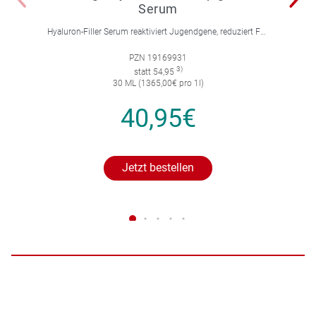
Serum
Hyaluron-Filler Serum reaktiviert Jugendgene, reduziert Falten und feine Linien, spendet intensive Feuchtigkeit und strafft die Gesichtskonturen.
PZN 19169931
3)
statt 54,95
30 ML (1365,00€ pro 1l)
40,95€
Jetzt bestellen