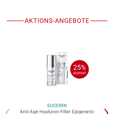
AKTIONS-ANGEBOTE
25%
25%
GESPART
GESPART
EUCERIN
Anti-Age Hyaluron-Filler Epigenetic