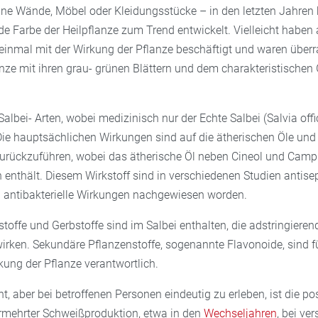
üne Wände, Möbel oder Kleidungsstücke – in den letzten Jahren h
e Farbe der Heilpflanze zum Trend entwickelt. Vielleicht haben 
einmal mit der Wirkung der Pflanze beschäftigt und waren überr
lanze mit ihren grau- grünen Blättern und dem charakteristischen 
Salbei- Arten, wobei medizinisch nur der Echte Salbei (Salvia offi
Die hauptsächlichen Wirkungen sind auf die ätherischen Öle und 
 zurückzuführen, wobei das ätherische Öl neben Cineol und Camp
enthält. Diesem Wirkstoff sind in verschiedenen Studien antisep
d antibakterielle Wirkungen nachgewiesen worden.
rstoffe und Gerbstoffe sind im Salbei enthalten, die adstringiere
irken. Sekundäre Pflanzenstoffe, sogenannte Flavonoide, sind fü
kung der Pflanze verantwortlich.
ht, aber bei betroffenen Personen eindeutig zu erleben, ist die po
ermehrter Schweißproduktion, etwa in den
Wechseljahren
, bei ve