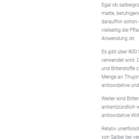
Egal ob salbeigr
matte, beruhigend
daraufhin schon 
vielseitig die Pf
Anwendung ist.
Es gibt über 800 
verwendet wird. 
und Bitterstoffe
Menge an Thujon 
antioxidative un
Weiter sind Bitte
antientzündlich w
antioxidative Wir
Relativ unerforsc
von Salbei bei v