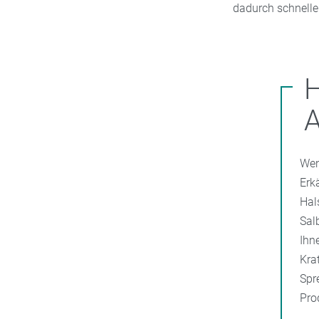
dadurch schnelle
Wen
Erk
Hal
Sal
Ihn
Kra
Spr
Pro