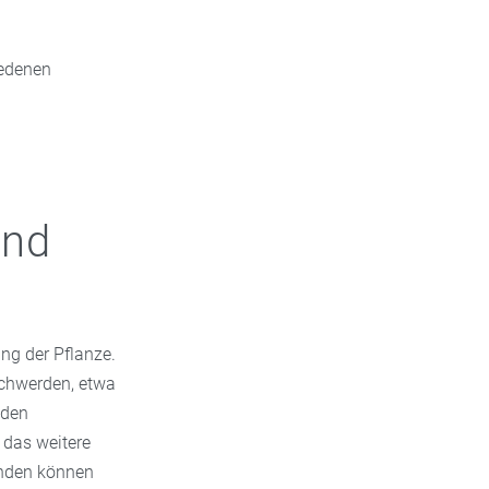
iedenen
und
ung der Pflanze.
schwerden, etwa
 den
 das weitere
unden können