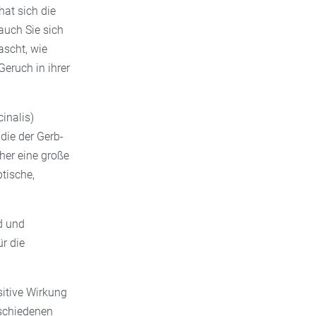
at sich die
auch Sie sich
ascht, wie
Geruch in ihrer
cinalis)
die der Gerb-
her eine große
tische,
nd und
r die
sitive Wirkung
rschiedenen