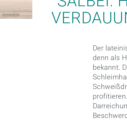
SALBEI: 
VERDAUU
Symbolbild
Der lateini
denn als H
bekannt. D
Schleimhau
Schweißdr
profitier
Darreichu
Beschwerd