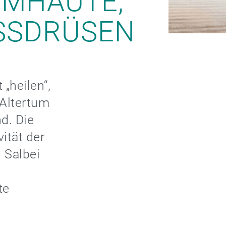
EIMHÄUTE,
SDRÜSEN
 „heilen“,
 Altertum
d. Die
ität der
 Salbei
te