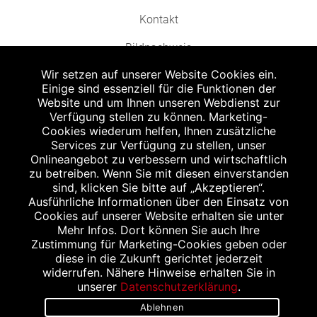
Kontakt
Bildnachweis
Wir setzen auf unserer Website Cookies ein.
Einige sind essenziell für die Funktionen der
Website und um Ihnen unseren Webdienst zur
Verfügung stellen zu können. Marketing-
Cookies wiederum helfen, Ihnen zusätzliche
Abgabe in haushaltsüblichen Mengen, solange der Vorrat reicht. Für Druck-
und Satzfehler keine Haftung.
Services zur Verfügung zu stellen, unser
1
Onlineangebot zu verbessern und wirtschaftlich
Zu Risiken und Nebenwirkungen lesen Sie die Packungsbeilage und fragen
Sie Ihren Arzt oder Apotheker.
zu betreiben. Wenn Sie mit diesen einverstanden
2
sind, klicken Sie bitte auf „Akzeptieren“.
Angabe nach der deutschen Arzneimitteltaxe Apothekenerstattungspreis
(AEP). Der AEP ist keine unverbindliche Preisempfehlung der Hersteller. Der
Ausführliche Informationen über den Einsatz von
AEP ist ein von den Apotheken in Ansatz gebrachter Preis für rezeptfreie
Cookies auf unserer Website erhalten sie unter
Arzneimittel. Er entspricht in der Höhe dem für Apotheken verbindlichen
Mehr Infos. Dort können Sie auch Ihre
Abgabepreis, zu dem eine Apotheke in bestimmten Fällen (z.B. bei Kindern
Zustimmung für Marketing-Cookies geben oder
unter 12 Jahren) das Produkt mit der gesetzlichen Krankenversicherung
abrechnet. Der AEP ist der allgemeine Erstattungspreis im Falle einer
diese in die Zukunft gerichtet jederzeit
Kostenübernahme durch die gesetzlichen Krankenkassen, vor Abzug eines
widerrufen. Nähere Hinweise erhalten Sie in
Zwangsrabattes (zur Zeit 5%) nach §130 Abs. 1 SGB V.
unserer
Datenschutzerklärung
.
3
Unverbindliche Preisempfehlung des Herstellers (UVP).
Ablehnen
powered by apovena.de