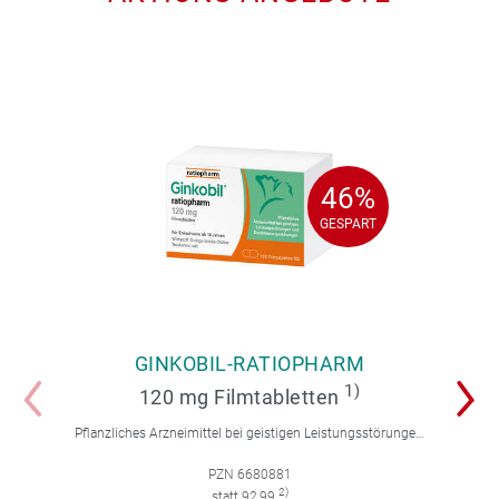
46%
46%
GESPART
GESPART
GINKOBIL-RATIOPHARM
1)
120 mg Filmtabletten
Pflanzliches Arzneimittel bei geistigen Leistungsstörungen und Durchblutungsstörungen.
PZN 6680881
2)
statt 92,99