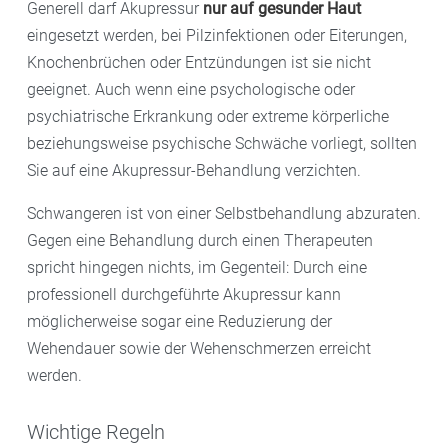
Generell darf Akupressur
nur auf gesunder Haut
entspannen.
eingesetzt werden, bei Pilzinfektionen oder Eiterungen,
Knochenbrüchen oder Entzündungen ist sie nicht
Wie lange Sie auf der Matte liegen, hängt von Ihrem
geeignet. Auch wenn eine psychologische oder
eigenen Wohlbefinden ab. Bei Forschungsarbeiten,
psychiatrische Erkrankung oder extreme körperliche
die auf positive Effekte im Bereich der
beziehungsweise psychische Schwäche vorliegt, sollten
Schmerzreduzierung in Nacken- und Rückenbereich
Sie auf eine Akupressur-Behandlung verzichten.
und Verbesserung bei Schlafproblemen hinweisen,
war eine
tägliche Anwendungsdauer von 30 Minuten
Schwangeren ist von einer Selbstbehandlung abzuraten.
die Regel.
Gegen eine Behandlung durch einen Therapeuten
spricht hingegen nichts, im Gegenteil: Durch eine
professionell durchgeführte Akupressur kann
möglicherweise sogar eine Reduzierung der
Wehendauer sowie der Wehenschmerzen erreicht
werden.
Wichtige Regeln