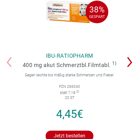
38%
38%
GESPART
GESPART
IBU-RATIOPHARM
1)
400 mg akut Schmerztbl.Filmtabl.
Gegen leichte bis mäßig starke Schmerzen und Fieber.
PZN 266040
2)
statt 7,18
20 ST
4,45€
Jetzt bestellen