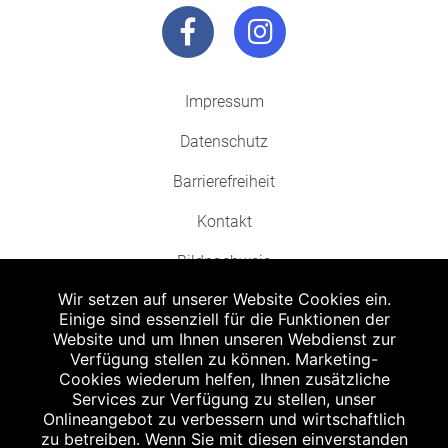
Impressum
Datenschutz
Barrierefreiheit
Kontakt
Bildnachweis
Wir setzen auf unserer Website Cookies ein.
Einige sind essenziell für die Funktionen der
Website und um Ihnen unseren Webdienst zur
Verfügung stellen zu können. Marketing-
Cookies wiederum helfen, Ihnen zusätzliche
Abgabe in haushaltsüblichen Mengen, solange der Vorrat reicht. Für Druck-
und Satzfehler keine Haftung.
Services zur Verfügung zu stellen, unser
1
Onlineangebot zu verbessern und wirtschaftlich
Zu Risiken und Nebenwirkungen lesen Sie die Packungsbeilage und fragen
Sie Ihren Arzt oder Apotheker.
zu betreiben. Wenn Sie mit diesen einverstanden