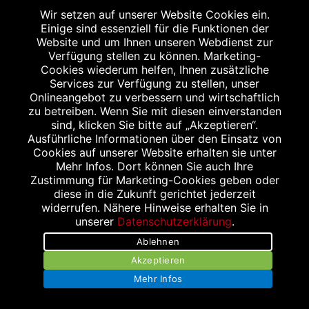
Barrierefreiheit
Wir setzen auf unserer Website Cookies ein.
Einige sind essenziell für die Funktionen der
Kontakt
Website und um Ihnen unseren Webdienst zur
Verfügung stellen zu können. Marketing-
Bildnachweis
Cookies wiederum helfen, Ihnen zusätzliche
Services zur Verfügung zu stellen, unser
Onlineangebot zu verbessern und wirtschaftlich
zu betreiben. Wenn Sie mit diesen einverstanden
sind, klicken Sie bitte auf „Akzeptieren“.
Ausführliche Informationen über den Einsatz von
Abgabe in haushaltsüblichen Mengen, solange der Vorrat reicht. Für Druck-
Cookies auf unserer Website erhalten sie unter
und Satzfehler keine Haftung.
Mehr Infos. Dort können Sie auch Ihre
1
Zu Risiken und Nebenwirkungen lesen Sie die Packungsbeilage und fragen
Zustimmung für Marketing-Cookies geben oder
Sie Ihren Arzt oder Apotheker.
diese in die Zukunft gerichtet jederzeit
2
Angabe nach der deutschen Arzneimitteltaxe Apothekenerstattungspreis
(AEP). Der AEP ist keine unverbindliche Preisempfehlung der Hersteller. Der
widerrufen. Nähere Hinweise erhalten Sie in
AEP ist ein von den Apotheken in Ansatz gebrachter Preis für rezeptfreie
unserer
Datenschutzerklärung
.
Arzneimittel. Er entspricht in der Höhe dem für Apotheken verbindlichen
Abgabepreis, zu dem eine Apotheke in bestimmten Fällen (z.B. bei Kindern
Ablehnen
unter 12 Jahren) das Produkt mit der gesetzlichen Krankenversicherung
Akzeptieren
abrechnet. Der AEP ist der allgemeine Erstattungspreis im Falle einer
Kostenübernahme durch die gesetzlichen Krankenkassen, vor Abzug eines
Mehr Infos
Zwangsrabattes (zur Zeit 5%) nach §130 Abs. 1 SGB V.
3
Unverbindliche Preisempfehlung des Herstellers (UVP).