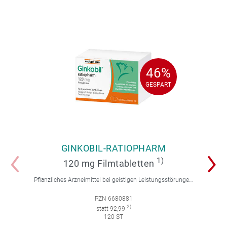
46%
46%
GESPART
GESPART
GINKOBIL-RATIOPHARM
1)
120 mg Filmtabletten
Pflanzliches Arzneimittel bei geistigen Leistungsstörungen und Durchblutungsstörungen.
PZN 6680881
2)
statt 92,99
120 ST