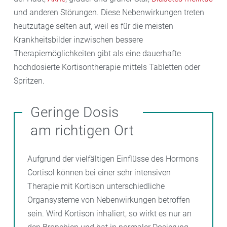
und anderen Störungen. Diese Nebenwirkungen treten
Ein Notfallspray mit den bronchienerweiternden
heutzutage selten auf, weil es für die meisten
Wirkstoffen wie Salbutamol oder Fenoterol, das in der
Krankheitsbilder inzwischen bessere
Regel nur bei akuter Atemnot eingesetzt wird, hat
Therapiemöglichkeiten gibt als eine dauerhafte
meist die Farbe
Blau
.
hochdosierte Kortisontherapie mittels Tabletten oder
Spritzen.
Geringe Dosis
am richtigen Ort
Aufgrund der vielfältigen Einflüsse des Hormons
Cortisol können bei einer sehr intensiven
Therapie mit Kortison unterschiedliche
Organsysteme von Nebenwirkungen betroffen
sein. Wird Kortison inhaliert, so wirkt es nur an