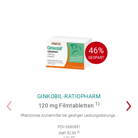
46%
46%
GESPART
GESPART
GINKOBIL-RATIOPHARM
1)
120 mg Filmtabletten
Pflanzliches Arzneimittel bei geistigen Leistungsstörungen und Durchblutungsstörungen.
PZN 6680881
2)
statt 92,99