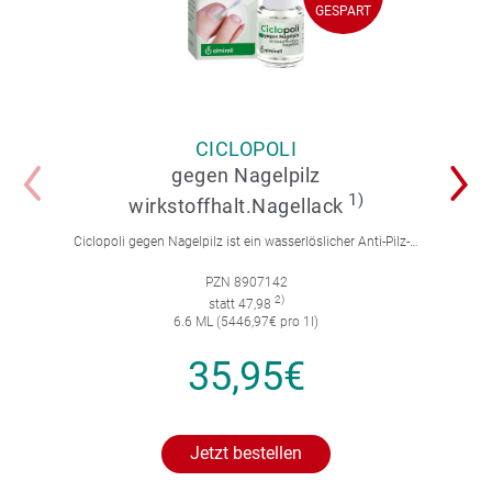
GESPART
GESPART
CICLOPOLI
gegen Nagelpilz
1)
wirkstoffhalt.Nagellack
Ciclopoli gegen Nagelpilz ist ein wasserlöslicher Anti-Pilz-Lack mit Tiefwirk-Effekt. Einfach anzuwenden. Stark in der Wirkung.
PZN 8907142
2)
statt 47,98
6.6 ML (5446,97€ pro 1l)
35,95€
Jetzt bestellen