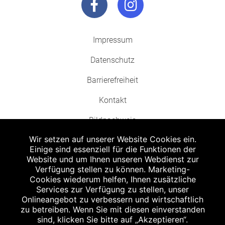
Impressum
Datenschutz
Barrierefreiheit
Kontakt
Bildnachweis
Wir setzen auf unserer Website Cookies ein.
Einige sind essenziell für die Funktionen der
Website und um Ihnen unseren Webdienst zur
Verfügung stellen zu können. Marketing-
Cookies wiederum helfen, Ihnen zusätzliche
Abgabe in haushaltsüblichen Mengen, solange der Vorrat reicht. Für Druck-
und Satzfehler keine Haftung.
Services zur Verfügung zu stellen, unser
1
Onlineangebot zu verbessern und wirtschaftlich
Zu Risiken und Nebenwirkungen lesen Sie die Packungsbeilage und fragen
Sie Ihren Arzt oder Apotheker.
zu betreiben. Wenn Sie mit diesen einverstanden
2
sind, klicken Sie bitte auf „Akzeptieren“.
Angabe nach der deutschen Arzneimitteltaxe Apothekenerstattungspreis