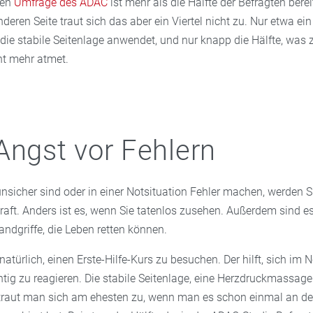
len
Umfrage des ADAC
ist mehr als die Hälfte der Befragten bereit
nderen Seite traut sich das aber ein Viertel nicht zu. Nur etwa ei
ie stabile Seitenlage anwendet, und nur knapp die Hälfte, was z
cht mehr atmet.
Angst vor Fehlern
nsicher sind oder in einer Notsituation Fehler machen, werden Si
raft. Anders ist es, wenn Sie tatenlos zusehen. Außerdem sind es 
ndgriffe, die Leben retten können.
atürlich, einen Erste-Hilfe-Kurs zu besuchen. Der hilft, sich im N
htig zu reagieren. Die stabile Seitenlage, eine Herzdruckmassage
raut man sich am ehesten zu, wenn man es schon einmal an de