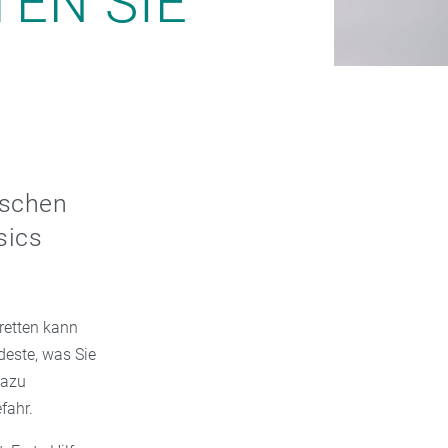
TEN SIE
tschen
sics
 retten kann
deste, was Sie
dazu
fahr.