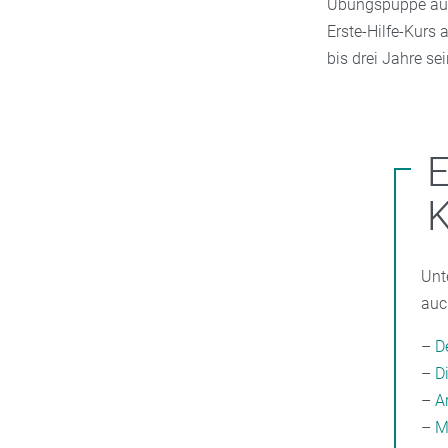
Übungspuppe ausp
Erste-Hilfe-Kurs 
bis drei Jahre se
E
Unt
auc
–
D
–
D
–
A
–
M