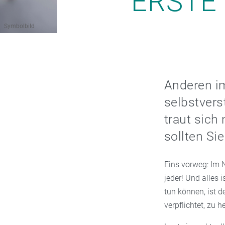
ERSTE 
Symbolbild
Anderen im
selbstvers
traut sich 
sollten Si
Eins vorweg: Im N
jeder! Und alles 
tun können, ist d
verpflichtet, zu h