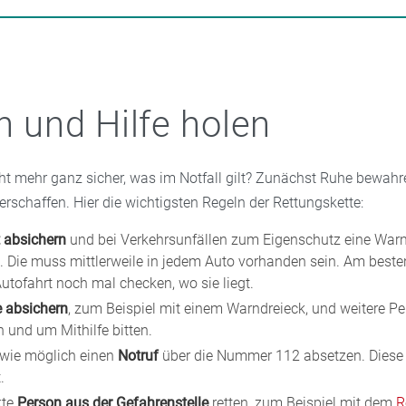
n und Hilfe holen
cht mehr ganz sicher, was im Notfall gilt? Zunächst Ruhe bewahr
erschaffen. Hier die wichtigsten Regeln der Rettungskette:
t absichern
und bei Verkehrsunfällen zum Eigenschutz eine War
. Die muss mittlerweile in jedem Auto vorhanden sein. Am beste
utofahrt noch mal checken, wo sie liegt.
e absichern
, zum Beispiel mit einem Warndreieck, und weitere P
 und um Mithilfe bitten.
 wie möglich einen
Notruf
über die Nummer 112 absetzen. Diese
.
kte
Person aus der Gefahrenstelle
retten, zum Beispiel mit dem
R