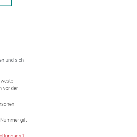
en und sich
nweste
n vor der
ersonen
 Nummer gilt
ettungsgriff