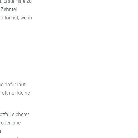
, Erste Hilfe zu
n Zehntel
u tun ist, wenn
e dafür laut
oft nur kleine
otfall sicherer
 oder eine
r