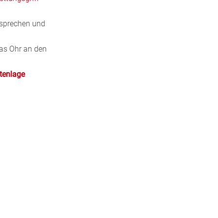
nsprechen und
das Ohr an den
itenlage