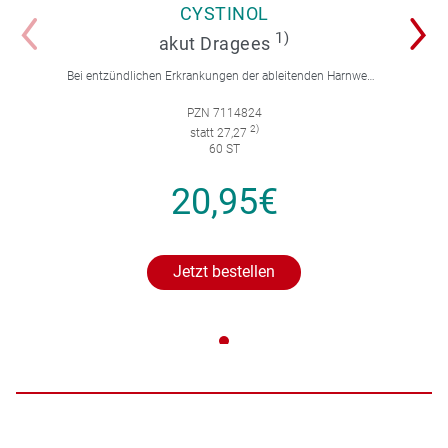
CYSTINOL
1)
akut Dragees
Bei entzündlichen Erkrankungen der ableitenden Harnwege.
PZN 7114824
2)
statt 27,27
60 ST
20,95€
Jetzt bestellen