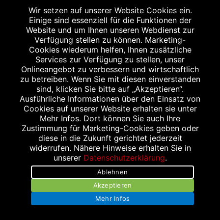
Wir setzen auf unserer Website Cookies ein.
Einige sind essenziell für die Funktionen der
Website und um Ihnen unseren Webdienst zur
BRUNNEN APOTHEKE
Verfügung stellen zu können. Marketing-
Cookies wiederum helfen, Ihnen zusätzliche
Münchnerstraße 30
Services zur Verfügung zu stellen, unser
85221 Dachau
Onlineangebot zu verbessern und wirtschaftlich
Tel.: 08131/84188
zu betreiben. Wenn Sie mit diesen einverstanden
sind, klicken Sie bitte auf „Akzeptieren“.
Fax: 08131/80850
Ausführliche Informationen über den Einsatz von
Brunnen-DAH@t-online.de
Cookies auf unserer Website erhalten sie unter
Mehr Infos. Dort können Sie auch Ihre
Zustimmung für Marketing-Cookies geben oder
diese in die Zukunft gerichtet jederzeit
widerrufen. Nähere Hinweise erhalten Sie in
unserer
Datenschutzerklärung
.
Ablehnen
Akzeptieren
Impressum
Mehr Infos
Datenschutz