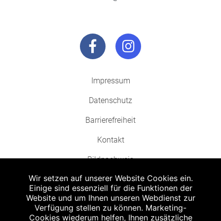
Impressum
Datenschutz
Barrierefreiheit
Kontakt
Bildnachweis
Wir setzen auf unserer Website Cookies ein.
Einige sind essenziell für die Funktionen der
Website und um Ihnen unseren Webdienst zur
Verfügung stellen zu können. Marketing-
Cookies wiederum helfen, Ihnen zusätzliche
Abgabe in haushaltsüblichen Mengen, solange der Vorrat reicht. Für Druck-