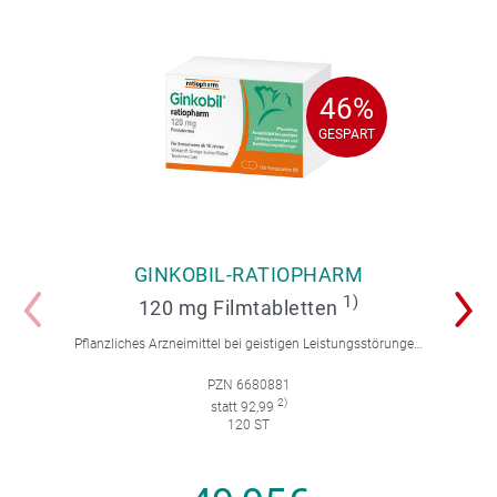
46%
46%
GESPART
GESPART
GINKOBIL-RATIOPHARM
1)
120 mg Filmtabletten
Pflanzliches Arzneimittel bei geistigen Leistungsstörungen und Durchblutungsstörungen.
PZN 6680881
2)
statt 92,99
120 ST