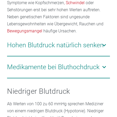
Symptome wie Kopfschmerzen,
Schwindel
oder
Sehstörungen erst bei sehr hohen Werten auftreten.
Neben genetischen Faktoren sind ungesunde
Lebensgewohnheiten wie Übergewicht, Rauchen und
Bewegungsmangel
häufige Ursachen.
Hohen Blutdruck natürlich senken
Die gute Nachricht ist: Primärer Bluthochdruck lässt
sich gut in den Griff bekommen. Wie die Therapie
Medikamente bei Bluthochdruck
konkret aussieht, hängt von verschiedenen Faktoren
ab. Die Behandlung beginnt in der Regel mit einer
Es gibt sechs Hauptgruppen von Blutdrucksenkern,
Umstellung des Lebensstils: ausgewogene Ernährung,
die oft kombiniert werden, um Nebenwirkungen zu
Niedriger Blutdruck
regelmäßige Bewegung und Stressabbau. Ab Werten
minimieren:
über 160/100 mmHg sind Medikamente erforderlich.
Ab Werten von 100 zu 60 mmHg sprechen Mediziner
Die Auswahl der Medikamente richtet sich nach dem
Diuretika
von einem niedrigen Blutdruck (Hypotonie). Niedriger
individuellen Gesundheitszustand.
Betablocker