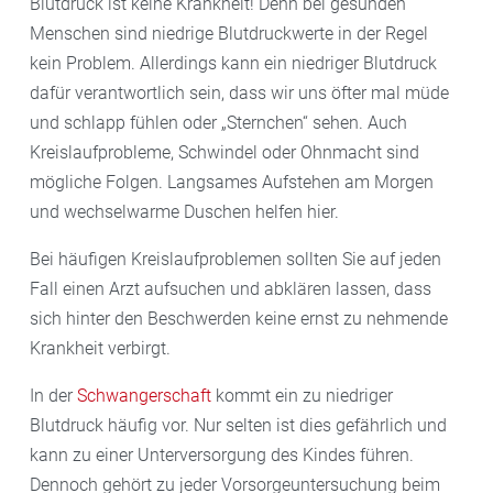
Blutdruck ist keine Krankheit! Denn bei gesunden
Calciumantagonisten
Menschen sind niedrige Blutdruckwerte in der Regel
ACE-Hemmer
kein Problem. Allerdings kann ein niedriger Blutdruck
AT1-Rezeptorantagonisten (Sartane)
dafür verantwortlich sein, dass wir uns öfter mal müde
Reninhemmer
und schlapp fühlen oder „Sternchen“ sehen. Auch
Kreislaufprobleme, Schwindel oder Ohnmacht sind
Die Wahl des Medikaments hängt vom Einzelfall ab.
mögliche Folgen. Langsames Aufstehen am Morgen
Wichtig ist, dass die Einnahme regelmäßig erfolgt, um
und wechselwarme Duschen helfen hier.
den Blutdruck dauerhaft zu senken.
Bei häufigen Kreislaufproblemen sollten Sie auf jeden
Fall einen Arzt aufsuchen und abklären lassen, dass
sich hinter den Beschwerden keine ernst zu nehmende
Krankheit verbirgt.
In der
Schwangerschaft
kommt ein zu niedriger
Blutdruck häufig vor. Nur selten ist dies gefährlich und
kann zu einer Unterversorgung des Kindes führen.
Dennoch gehört zu jeder Vorsorgeuntersuchung beim