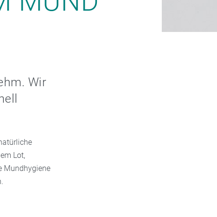
IM MUND
ehm. Wir
nell
natürliche
dem Lot,
te Mundhygiene
.