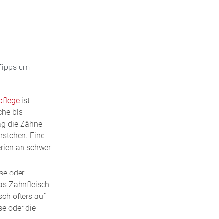
es und
 zu wenig.
otheke nach
enzuwirken,
ke . Wir
zen, werden
 Tipps um
lang
shemmenden
flege
ist
che bis
ag die Zähne
rstchen. Eine
erien an schwer
se oder
as Zahnfleisch
sch öfters auf
se oder die