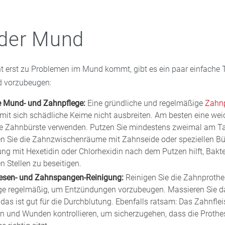
nen schützenden Film bildet. Die Salicylsäure wirkt zusätzlich
 behandelt werden. Sie unterstützen die Heilung des Zahnfleisch
rkung bei Medikamenten auftreten. Außerdem trinken Ältere oft
mmend.
nheften der Bakterien an der wunden Stelle. Auch Lösungen mit
ndschleimhaut kann die natürliche Schutzfunktion nicht mehr
der Mund
trakt oder Salbei wirken lindernd. Fragen Sie in Ihrer Stern Ap
. So entstehen leichter Wunden. Um der Mundtrockenheit entgeg
ülungen mit Chlorhexidin oder
Salbei
sind wirksam gegen die
kten.
Spülungen oder künstlicher Speichelersatz aus Ihrer Stern Apothe
 Keime. Um die Regeneration der Mundschleimhaut zu unterstüt
.
ht erst zu Problemen im Mund kommt, gibt es ein paar einfache
tten mit Dexpanthenol eingesetzt. Bei stark schmerzenden und 
 vorzubeugen:
ionen können sogenannte Hafttabletten mit dem entzündung
inolonacetonid verwendet werden.
ge Mund- und Zahnpflege:
Eine gründliche und regelmäßige
Zahnp
amit sich schädliche Keime nicht ausbreiten. Am besten eine wei
ke Zahnbürste verwenden. Putzen Sie mindestens zweimal am T
en Sie die Zahnzwischenräume mit Zahnseide oder speziellen Bü
g mit Hexetidin oder Chlorhexidin nach dem Putzen hilft, Bakt
n Stellen zu beseitigen.
esen- und Zahnspangen-Reinigung:
Reinigen Sie die Zahnprothe
e regelmäßig, um Entzündungen vorzubeugen. Massieren Sie d
das ist gut für die Durchblutung. Ebenfalls ratsam: Das Zahnflei
en und Wunden kontrollieren, um sicherzugehen, dass die Prothe