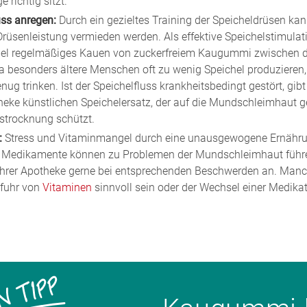
richtig sitzt.
uss anregen:
Durch ein gezieltes Training der Speicheldrüsen kan
 Drüsenleistung vermieden werden. Als effektive Speichelstimulat
iel regelmäßiges Kauen von zuckerfreiem Kaugummi zwischen 
a besonders ältere Menschen oft zu wenig Speichel produzieren, i
nug trinken. Ist der Speichelfluss krankheitsbedingt gestört, gibt 
heke künstlichen Speichelersatz, der auf die Mundschleimhaut g
strocknung schützt.
:
Stress und Vitaminmangel durch eine unausgewogene Ernähru
 Medikamente können zu Problemen der Mundschleimhaut führ
 Ihrer Apotheke gerne bei entsprechenden Beschwerden an. Man
ufuhr von
Vitaminen
sinnvoll sein oder der Wechsel einer Medikat