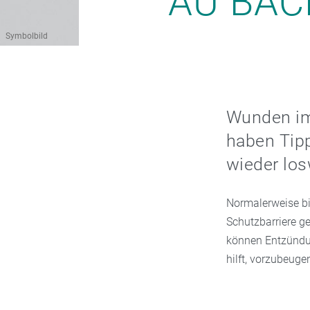
AU BAC
Symbolbild
Wunden im
haben Tip
wieder lo
Normalerweise bi
Schutzbarriere ge
können Entzündun
hilft, vorzubeuge