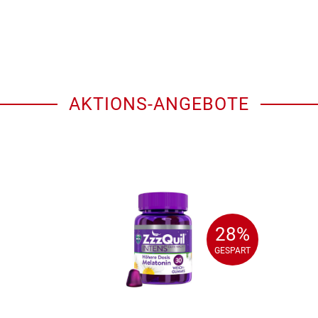
AKTIONS-ANGEBOTE
28%
28%
GESPART
GESPART