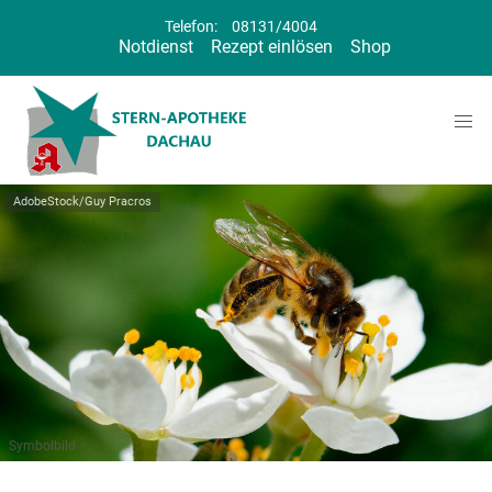
Telefon:
08131/4004
Notdienst
Rezept einlösen
Shop
AdobeStock/Guy Pracros
Symbolbild