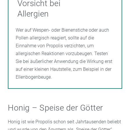
Vorsicht bei
Parodontose
und
Mundgeruch
vorzubeugen.
Allergien
Wer auf Wespen- oder Bienenstiche oder auch
Pollen allergisch reagiert, sollte auf die
Einnahme von Propolis verzichten, um
allergischen Reaktionen vorzubeugen. Testen
Sie bei äußerlicher Anwendung die Wirkung erst
auf einer kleinen Hautstelle, zum Beispiel in der
Ellenbogenbeuge.
Honig – Speise der Götter
Honig ist wie Propolis schon seit Jahrtausenden beliebt
und wurde von den Ägyptern als „Speise der Götter“