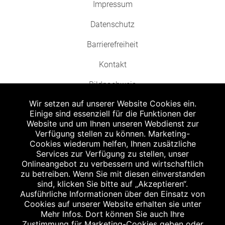
Impressum
Datenschutz
Barrierefreiheit
Kontakt
Bildnachweis
Wir setzen auf unserer Website Cookies ein.
Einige sind essenziell für die Funktionen der
Website und um Ihnen unseren Webdienst zur
Verfügung stellen zu können. Marketing-
Cookies wiederum helfen, Ihnen zusätzliche
Abgabe in haushaltsüblichen Mengen, solange der Vorrat reicht. Für Druck-
und Satzfehler keine Haftung.
Services zur Verfügung zu stellen, unser
1
Onlineangebot zu verbessern und wirtschaftlich
Zu Risiken und Nebenwirkungen lesen Sie die Packungsbeilage und fragen
Sie Ihren Arzt oder Apotheker.
zu betreiben. Wenn Sie mit diesen einverstanden
2
sind, klicken Sie bitte auf „Akzeptieren“.
Angabe nach der deutschen Arzneimitteltaxe Apothekenerstattungspreis
(AEP). Der AEP ist keine unverbindliche Preisempfehlung der Hersteller. Der
Ausführliche Informationen über den Einsatz von
AEP ist ein von den Apotheken in Ansatz gebrachter Preis für rezeptfreie
Cookies auf unserer Website erhalten sie unter
Arzneimittel. Er entspricht in der Höhe dem für Apotheken verbindlichen
Mehr Infos. Dort können Sie auch Ihre
Abgabepreis, zu dem eine Apotheke in bestimmten Fällen (z.B. bei Kindern
Zustimmung für Marketing-Cookies geben oder
unter 12 Jahren) das Produkt mit der gesetzlichen Krankenversicherung