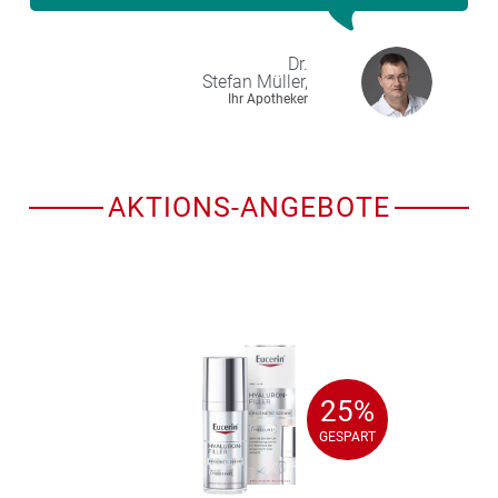
Dr.
Stefan
Müller,
Ihr Apotheker
AKTIONS-ANGEBOTE
25%
25%
GESPART
GESPART