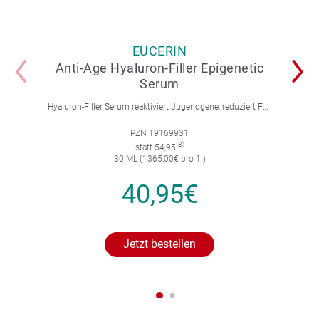
EUCERIN
Anti-Age Hyaluron-Filler Epigenetic
Serum
Hyaluron-Filler Serum reaktiviert Jugendgene, reduziert Falten und feine Linien, spendet intensive Feuchtigkeit und strafft die Gesichtskonturen.
PZN 19169931
3)
statt 54,95
30 ML (1365,00€ pro 1l)
40,95€
Jetzt bestellen