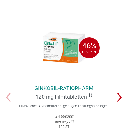
46%
46%
GESPART
GESPART
GINKOBIL-RATIOPHARM
1)
120 mg Filmtabletten
Pflanzliches Arzneimittel bei geistigen Leistungsstörungen und Durchblutungsstörungen.
PZN 6680881
2)
statt 92,99
120 ST