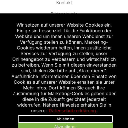
Kontakt
Bildnachweis
Wir setzen auf unserer Website Cookies ein.
Einige sind essenziell für die Funktionen der
Website und um Ihnen unseren Webdienst zur
Verfügung stellen zu können. Marketing-
Cookies wiederum helfen, Ihnen zusätzliche
Abgabe in haushaltsüblichen Mengen, solange der Vorrat reicht. Für Druck-
und Satzfehler keine Haftung.
Services zur Verfügung zu stellen, unser
1
Onlineangebot zu verbessern und wirtschaftlich
Zu Risiken und Nebenwirkungen lesen Sie die Packungsbeilage und fragen
Sie Ihren Arzt oder Apotheker.
zu betreiben. Wenn Sie mit diesen einverstanden
2
sind, klicken Sie bitte auf „Akzeptieren“.
Angabe nach der deutschen Arzneimitteltaxe Apothekenerstattungspreis
(AEP). Der AEP ist keine unverbindliche Preisempfehlung der Hersteller. Der
Ausführliche Informationen über den Einsatz von
AEP ist ein von den Apotheken in Ansatz gebrachter Preis für rezeptfreie
Cookies auf unserer Website erhalten sie unter
Arzneimittel. Er entspricht in der Höhe dem für Apotheken verbindlichen
Mehr Infos. Dort können Sie auch Ihre
Abgabepreis, zu dem eine Apotheke in bestimmten Fällen (z.B. bei Kindern
Zustimmung für Marketing-Cookies geben oder
unter 12 Jahren) das Produkt mit der gesetzlichen Krankenversicherung
abrechnet. Der AEP ist der allgemeine Erstattungspreis im Falle einer
diese in die Zukunft gerichtet jederzeit
Kostenübernahme durch die gesetzlichen Krankenkassen, vor Abzug eines
widerrufen. Nähere Hinweise erhalten Sie in
Zwangsrabattes (zur Zeit 5%) nach §130 Abs. 1 SGB V.
unserer
Datenschutzerklärung
.
3
Unverbindliche Preisempfehlung des Herstellers (UVP).
Ablehnen
powered by apovena.de
Akzeptieren