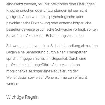
entspannen.
eingesetzt werden, bei Pilzinfektionen oder Eiterungen,
Knochenbrüchen oder Entzündungen ist sie nicht
Wie lange Sie auf der Matte liegen, hängt von Ihrem
geeignet. Auch wenn eine psychologische oder
eigenen Wohlbefinden ab. Bei Forschungsarbeiten,
psychiatrische Erkrankung oder extreme körperliche
die auf positive Effekte im Bereich der
beziehungsweise psychische Schwäche vorliegt, sollten
Schmerzreduzierung in Nacken- und Rückenbereich
Sie auf eine Akupressur-Behandlung verzichten.
und Verbesserung bei Schlafproblemen hinweisen,
war eine
tägliche Anwendungsdauer von 30 Minuten
Schwangeren ist von einer Selbstbehandlung abzuraten.
die Regel.
Gegen eine Behandlung durch einen Therapeuten
spricht hingegen nichts, im Gegenteil: Durch eine
professionell durchgeführte Akupressur kann
möglicherweise sogar eine Reduzierung der
Wehendauer sowie der Wehenschmerzen erreicht
werden.
Wichtige Regeln