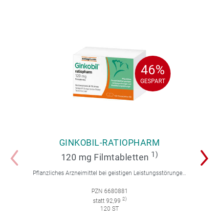
46%
46%
GESPART
GESPART
GINKOBIL-RATIOPHARM
1)
120 mg Filmtabletten
Pflanzliches Arzneimittel bei geistigen Leistungsstörungen und Durchblutungsstörungen.
PZN 6680881
2)
statt 92,99
120 ST