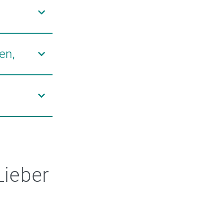
ren im
en,
send. Deshalb
krämpfen
auch
o
ieber