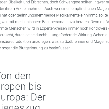
 gegen Übelkeit und Erbrechen, doch Schwangere sollten Ingwer n
 oder ihrem Arzt einnehmen. Auch wer einen empfindlichen Magen
 hat oder gerinnungshemmende Medikamente einnimmt, sollte s
gwer mit medizinischem Fachpersonal dazu beraten: Denn die 
mmte Menschen wird in Expertenkreisen immer noch kontrovers d
Verdacht, durch seine durchblutungsfördernde Wirkung Wehen a
ensäureproduktion anzuregen, was zu Sodbrennen und Magens
r sogar die Blutgerinnung zu beeinflussen.
Von den
ropen bis
uropa: Der
Siegeszug