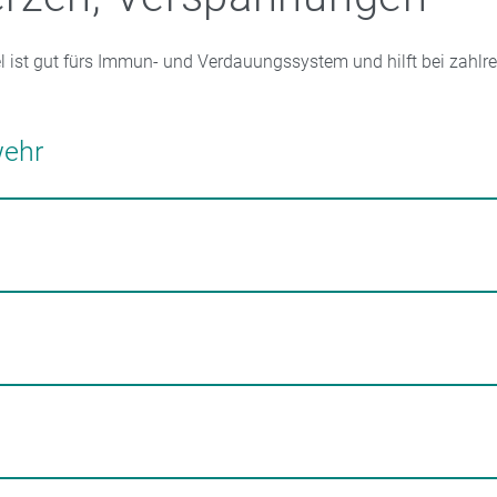
 ist gut fürs Immun- und Verdauungssystem und hilft bei zahlr
ehr
 Kreislauf in Schwung, fördert die Durchblutung und wirkt antiba
ass sich Krankheitserreger auf den Schleimhäuten festsetzen kön
n Blähungen und Völlegefühl. Er fördert die Produktion von Spei
nsaft. Das beruhigt den Magen und kurbelt den Stoffwechsel an
 der oberen Atemwege wirkt Ingwer antibakteriell, entzündun
ie Vermehrung bestimmter Viren hemmen
.
chen Öle wirken zum Beispiel Brustwickel mit Ingweröl beruhigen