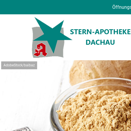
Öffnungs
AdobeStock/baibaz