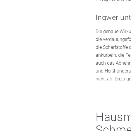
Ingwer un
Die genaue Wirku
die verdauungsfö
die Scharfstoffe
ankurbeln, die F
auch das Abnehm
und Heißhungerat
nicht ab. Dazu g
Hausmi
Schme