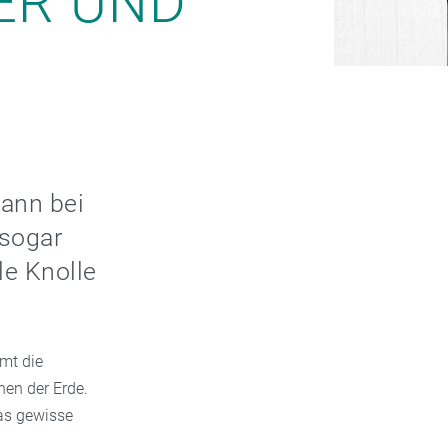
ER UND
kann bei
 sogar
le Knolle
mt die
en der Erde.
das gewisse