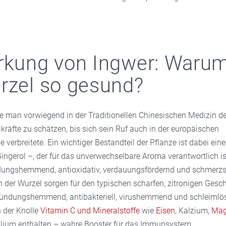
rkung von Ingwer: Warum
rzel so gesund?
e man vorwiegend in der Traditionellen Chinesischen Medizin d
kräfte zu schätzen, bis sich sein Ruf auch in der europäischen
 verbreitete. Ein wichtiger Bestandteil der Pflanze ist dabei eine
Gingerol –, der für das unverwechselbare Aroma verantwortlich ist
ngshemmend, antioxidativ, verdauungsfördernd und schmerzsti
n der Wurzel sorgen für den typischen scharfen, zitronigen Gesc
zündungshemmend, antibakteriell, virushemmend und schleimlö
 der Knolle
Vitamin C und Mineralstoffe
wie
Eisen
, Kalzium,
Mag
lium enthalten – wahre Booster für das Immunsystem.