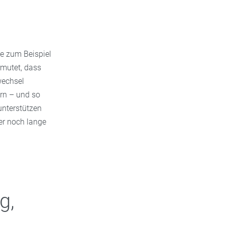
ie zum Beispiel
rmutet, dass
wechsel
rn – und so
nterstützen
er noch lange
g,