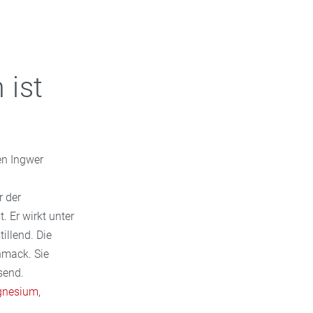
 ist
en Ingwer
r der
. Er wirkt unter
llend. Die
hmack. Sie
send.
nesium
,