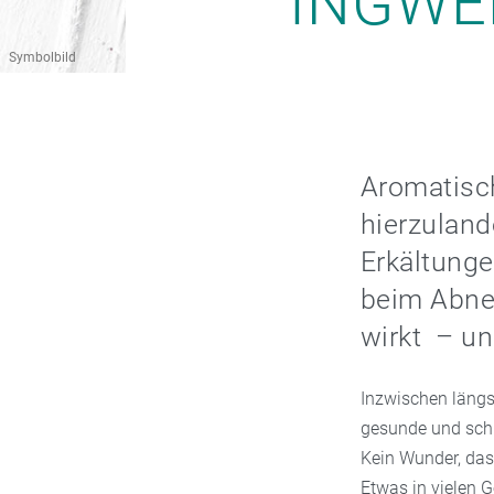
INGWE
Symbolbild
Aromatisch
hierzuland
Erkältunge
beim Abneh
wirkt – un
Inzwischen läng
gesunde und schm
Kein Wunder, dass
Etwas in vielen G