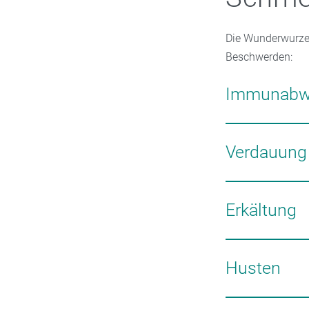
Die Wunderwurzel
Beschwerden:
Immunabw
Ingwer bringt den
verhindert so, d
Verdauung
Ingwer wirkt gege
Magen- und Galle
Erkältung
Bei Erkrankungen
und kann auch d
Husten
Dank der ätheris