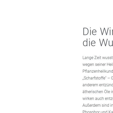
Die Wi
die Wu
Lange Zeit wusst
wegen seiner Heil
Pflanzenheilkunde
„Scharfstoffe“ – 
anderem entzündu
ätherischen Öle i
wirken auch ent
Außerdem sind in
Phosphor und Ka