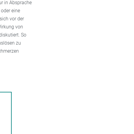
ur in Absprache
 oder eine
ich vor der
Wirkung von
iskutiert. So
uslösen zu
chmerzen