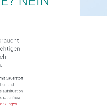
E? NEIN
braucht
ichtigen
ich
.
mit Sauerstoff
echen und
slaufsituation
e rauchfreie
rankungen
.