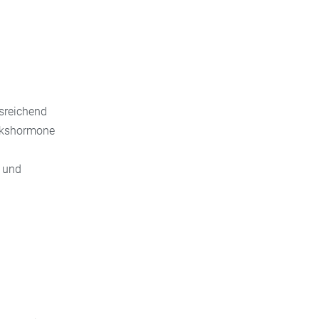
usreichend
ückshormone
 und