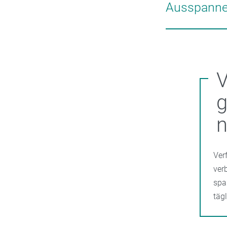
der Sie beim Nich
Ausspann
ein Glas Wasser, 
Suchen Sie sich 
rauchen möchten.
entspannenden A
V
Ver
ver
spa
täg