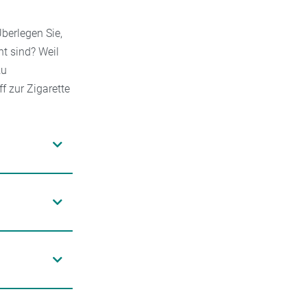
berlegen Sie,
t sind? Weil
zu
f zur Zigarette
e
und
eiden Sie
 ohnehin
s Sie sich
manden an,