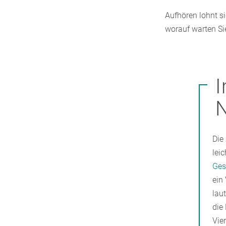
Aufhören lohnt si
worauf warten Si
N
Die
lei
Ges
ein
lau
die
Vier