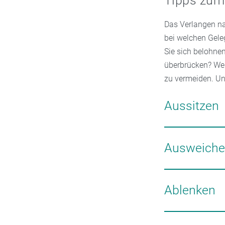
Tipps zum
Das Verlangen na
bei welchen Gele
Sie sich belohne
überbrücken? Wenn
zu vermeiden. Un
Aussitzen
Wenn Sie merken,
Entspannungsübu
Ausweich
entspannen (Mus
Gehen Sie Situat
beispielsweise R
Ablenken
nicht möglich si
dem nicht gewac
Ersetzen Sie das