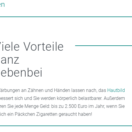
trauchen unterstützt. Oder Sie gehen einmal zügig um den Block,
en
putzen Sie sich die Zähne, springen Sie kurz unter die Dusche …
bewusst eine schöne Beschäftigung, insbesondere wenn Sie aus
 Wie wäre es mit einem guten Buch, einer guten Tasse Tee ode
romabad aus Ihrer Apotheke?
iele Vorteile
ganz
nebenbei
färbungen an Zähnen und Händen lassen nach, das
Hautbild
bessert sich und Sie werden körperlich belastbarer. Außerdem
ren Sie jede Menge Geld: bis zu 2.500 Euro im Jahr, wenn Sie
lich ein Päckchen Zigaretten geraucht haben!