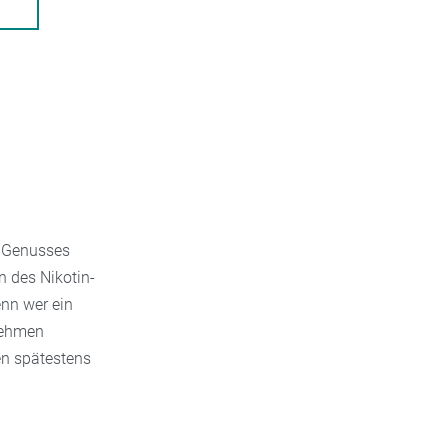
n Genusses
n des Nikotin-
enn wer ein
nehmen
en spätestens