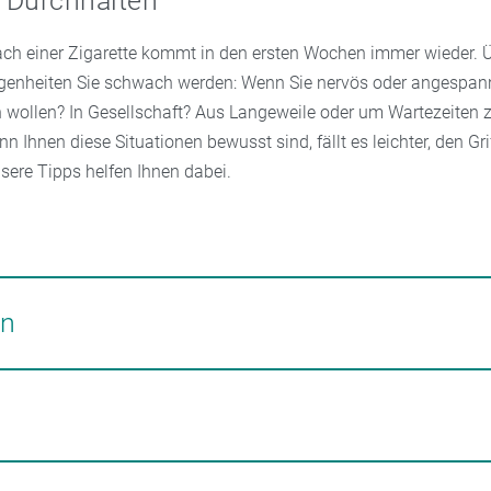
 Durchhalten
ch einer Zigarette kommt in den ersten Wochen immer wieder. Ü
genheiten Sie schwach werden: Wenn Sie nervös oder angespann
n wollen? In Gesellschaft? Aus Langeweile oder um Wartezeiten 
 Ihnen diese Situationen bewusst sind, fällt es leichter, den Grif
sere Tipps helfen Ihnen dabei.
 dass das Verlangen kommt, zehnmal tief durchatmen oder ein
ng machen. Zum Beispiel nacheinander einzelne Muskeln an- 
en
kelentspannung nach Jacobson).
ionen, die zum Rauchen verleiten, für eine Weile aus dem Weg. M
aucherpausen mit Kollegen oder Kneipenbesuche (die ja aktuell
nd). Und verlassen Sie eine Rauchergruppe, wenn Sie merken, das
hsen fühlen.
 Rauchen durch andere Tätigkeiten. Rufen Sie beispielsweise je