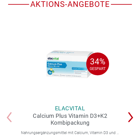
AKTIONS-ANGEBOTE
34%
34%
GESPART
GESPART
ELACVITAL
Calcium Plus Vitamin D3+K2
Kombipackung
Nahrungsergänzungsmittel mit Calcium, Vitamin D3 und K2 und mit Süßungsmitteln.