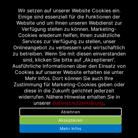
Wir setzen auf unserer Website Cookies ein.
Einige sind essenziell für die Funktionen der
Website und um Ihnen unseren Webdienst zur
Verfügung stellen zu können. Marketing-
Cookies wiederum helfen, Ihnen zusätzliche
Abgabe in haushaltsüblichen Mengen, solange der Vorrat reicht. Für Druck-
und Satzfehler keine Haftung.
Services zur Verfügung zu stellen, unser
1
Onlineangebot zu verbessern und wirtschaftlich
Zu Risiken und Nebenwirkungen lesen Sie die Packungsbeilage und fragen
Sie Ihren Arzt oder Apotheker.
zu betreiben. Wenn Sie mit diesen einverstanden
2
sind, klicken Sie bitte auf „Akzeptieren“.
Angabe nach der deutschen Arzneimitteltaxe Apothekenerstattungspreis
(AEP). Der AEP ist keine unverbindliche Preisempfehlung der Hersteller. Der
Ausführliche Informationen über den Einsatz von
AEP ist ein von den Apotheken in Ansatz gebrachter Preis für rezeptfreie
Cookies auf unserer Website erhalten sie unter
Arzneimittel. Er entspricht in der Höhe dem für Apotheken verbindlichen
Mehr Infos. Dort können Sie auch Ihre
Abgabepreis, zu dem eine Apotheke in bestimmten Fällen (z.B. bei Kindern
Zustimmung für Marketing-Cookies geben oder
unter 12 Jahren) das Produkt mit der gesetzlichen Krankenversicherung
abrechnet. Der AEP ist der allgemeine Erstattungspreis im Falle einer
diese in die Zukunft gerichtet jederzeit
Kostenübernahme durch die gesetzlichen Krankenkassen, vor Abzug eines
widerrufen. Nähere Hinweise erhalten Sie in
Zwangsrabattes (zur Zeit 5%) nach §130 Abs. 1 SGB V.
unserer
Datenschutzerklärung
.
3
Unverbindliche Preisempfehlung des Herstellers (UVP).
Ablehnen
powered by apovena.de
Akzeptieren
Mehr Infos