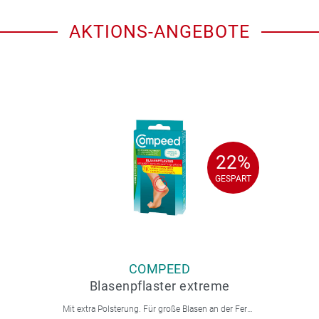
AKTIONS-ANGEBOTE
22%
22%
GESPART
GESPART
COMPEED
Blasenpflaster extreme
Mit extra Polsterung. Für große Blasen an der Ferse.