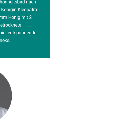
chönheitsbad nach
 Königin Kleopatra:
amm Honig mit 2
getrocknete
spiel entspannende
heke.