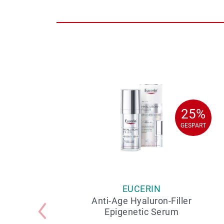
25%
25%
GESPART
GESPART
EUCERIN
Anti-Age Hyaluron-Filler
Epigenetic Serum