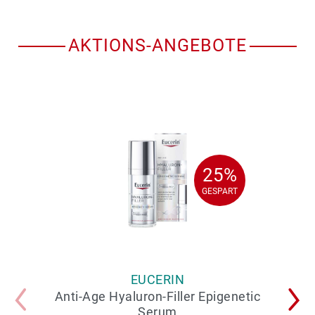
AKTIONS-ANGEBOTE
25%
25%
GESPART
GESPART
EUCERIN
Anti-Age Hyaluron-Filler Epigenetic
Serum