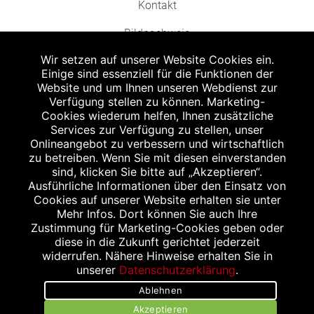
Kontakt
Bildnachweis
Wir setzen auf unserer Website Cookies ein.
Einige sind essenziell für die Funktionen der
Website und um Ihnen unseren Webdienst zur
Verfügung stellen zu können. Marketing-
Cookies wiederum helfen, Ihnen zusätzliche
Abgabe in haushaltsüblichen Mengen, solange der Vorrat reicht. Für Druck-
und Satzfehler keine Haftung.
Services zur Verfügung zu stellen, unser
1
Onlineangebot zu verbessern und wirtschaftlich
Zu Risiken und Nebenwirkungen lesen Sie die Packungsbeilage und fragen
Sie Ihren Arzt oder Apotheker.
zu betreiben. Wenn Sie mit diesen einverstanden
2
sind, klicken Sie bitte auf „Akzeptieren“.
Angabe nach der deutschen Arzneimitteltaxe Apothekenerstattungspreis
(AEP). Der AEP ist keine unverbindliche Preisempfehlung der Hersteller. Der
Ausführliche Informationen über den Einsatz von
AEP ist ein von den Apotheken in Ansatz gebrachter Preis für rezeptfreie
Cookies auf unserer Website erhalten sie unter
Arzneimittel. Er entspricht in der Höhe dem für Apotheken verbindlichen
Mehr Infos. Dort können Sie auch Ihre
Abgabepreis, zu dem eine Apotheke in bestimmten Fällen (z.B. bei Kindern
Zustimmung für Marketing-Cookies geben oder
unter 12 Jahren) das Produkt mit der gesetzlichen Krankenversicherung
abrechnet. Der AEP ist der allgemeine Erstattungspreis im Falle einer
diese in die Zukunft gerichtet jederzeit
Kostenübernahme durch die gesetzlichen Krankenkassen, vor Abzug eines
widerrufen. Nähere Hinweise erhalten Sie in
Zwangsrabattes (zur Zeit 5%) nach §130 Abs. 1 SGB V.
unserer
Datenschutzerklärung
.
3
Unverbindliche Preisempfehlung des Herstellers (UVP).
Ablehnen
powered by apovena.de
Akzeptieren