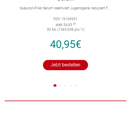
Hyaluron-Filler Serum reaktiviert Jugendgene, reduziert Falten und feine Linien, spendet intensive Feuchtigkeit und strafft die Gesichtskonturen.
PZN 19169931
3)
statt 54,95
30 ML (1365,00€ pro 1l)
40,95€
Jetzt bestellen