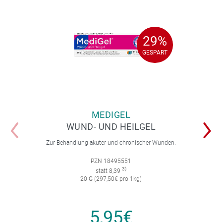
29%
29%
GESPART
GESPART
MEDIGEL
WUND- UND HEILGEL
Zur Behandlung akuter und chronischer Wunden.
PZN 18495551
3)
statt 8,39
20 G (297,50€ pro 1kg)
5,95€