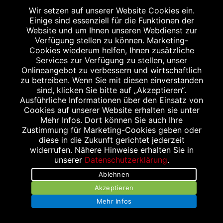
Wir setzen auf unserer Website Cookies ein.
BRUNNEN APOTHEKE
Einige sind essenziell für die Funktionen der
Münchnerstraße 30
Website und um Ihnen unseren Webdienst zur
Verfügung stellen zu können. Marketing-
85221 Dachau
Cookies wiederum helfen, Ihnen zusätzliche
Tel.: 08131/84188
Services zur Verfügung zu stellen, unser
Fax: 08131/80850
Onlineangebot zu verbessern und wirtschaftlich
zu betreiben. Wenn Sie mit diesen einverstanden
Brunnen-DAH@t-online.de
sind, klicken Sie bitte auf „Akzeptieren“.
Ausführliche Informationen über den Einsatz von
Cookies auf unserer Website erhalten sie unter
Mehr Infos. Dort können Sie auch Ihre
Zustimmung für Marketing-Cookies geben oder
diese in die Zukunft gerichtet jederzeit
widerrufen. Nähere Hinweise erhalten Sie in
unserer
Datenschutzerklärung
.
Impressum
Ablehnen
Datenschutz
Akzeptieren
Mehr Infos
Barrierefreiheit