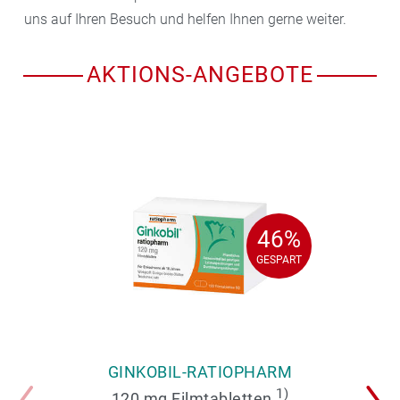
uns auf Ihren Besuch und helfen Ihnen gerne weiter.
AKTIONS-ANGEBOTE
46%
46%
GESPART
GESPART
GINKOBIL-RATIOPHARM
1)
120 mg Filmtabletten