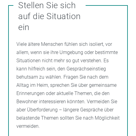
willkommene Abwechslung im Alltag. Dennoch kann
Stellen Sie sich
Corona. Außerdem gilt § 35 IfSG weiter, wonach
es vorkommen, dass Ihr Angehöriger manchmal
Einrichtungen der Pflege die nach dem Stand der
auf die Situation
weniger aufnahmefähig ist oder sich nicht über den
medizinischen Wissenschaft und der
Besuch freut, wie Sie es vielleicht erwarten. Das kann
ein
Pflegewissenschaft erforderlichen Maßnahmen zu
verschiedene Gründe haben – von gesundheitlichen
treffen haben, um Infektionen aller Art zu verhüten
Beschwerden bis hin zu altersbedingten
Viele ältere Menschen fühlen sich isoliert, vor
und die Weiterverbreitung von Krankheitserregern zu
Einschränkungen.
allem, wenn sie ihre Umgebung oder bestimmte
vermeiden. Es ist daher denkbar, dass einige
Situationen nicht mehr so gut verstehen. Es
Einrichtungsleitungen unter Berufung auf ihr
Demenz, altersbedingte Veränderungen und die
kann hilfreich sein, den Gesprächseinstieg
Hausrecht auch weiterhin das Tragen einer Maske
Umstellung auf das Leben im Heim können das
behutsam zu wählen. Fragen Sie nach dem
verlangen.
Verhalten beeinflussen. Zeigen Sie Geduld und
Alltag im Heim, sprechen Sie über gemeinsame
Verständnis. Statt auf feste Reaktionen zu hoffen,
Erinnerungen oder aktuelle Themen, die den
konzentrieren Sie sich darauf, den Moment zu
Bewohner interessieren könnten. Vermeiden Sie
genießen und einfach da zu sein. Für den Bewohner
aber Überforderung – längere Gespräche über
kann allein Ihre Anwesenheit schon viel bedeuten,
belastende Themen sollten Sie nach Möglichkeit
auch wenn er es nicht direkt zeigt.
vermeiden.