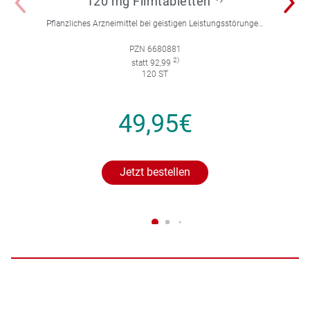
120 mg Filmtabletten
Pflanzliches Arzneimittel bei geistigen Leistungsstörungen und Durchblutungsstörungen.
PZN 6680881
2)
statt 92,99
120 ST
49,95€
Jetzt bestellen