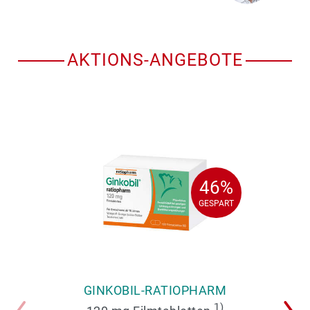
AKTIONS-ANGEBOTE
46%
46%
GESPART
GESPART
GINKOBIL-RATIOPHARM
1)