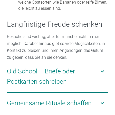
weiche Obstsorten wie Bananen oder reife Birnen,
die leicht zu essen sind.
Langfristige Freude schenken
Besuche sind wichtig, aber für manche nicht immer
möglich. Darüber hinaus gibt es viele Möglichkeiten, in
Kontakt zu bleiben und Ihren Angehörigen das Gefühl
zu geben, dass Sie an sie denken.
Old School – Briefe oder
Postkarten schreiben
Handgeschriebene Briefe oder Postkarten sind eine
charmante und persönliche Art, den Kontakt
Gemeinsame Rituale schaffen
aufrechtzuerhalten. Ältere Menschen freuen sich oft
besonders über handschriftliche Nachrichten, die sie