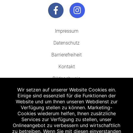
Impressum
Datenschutz
Barrierefreiheit
Kontakt
Bildnachweis
Wir setzen auf unserer Website Cookies ein.
Einige sind essenziell für die Funktionen der
Website und um Ihnen unseren Webdienst zur
Verfügung stellen zu können. Marketing-
Cookies wiederum helfen, Ihnen zusätzliche
Abgabe in haushaltsüblichen Mengen, solange der Vorrat reicht. Für Druck-
und Satzfehler keine Haftung.
Services zur Verfügung zu stellen, unser
1
Onlineangebot zu verbessern und wirtschaftlich
Zu Risiken und Nebenwirkungen lesen Sie die Packungsbeilage und fragen
Sie Ihren Arzt oder Apotheker.
zu betreiben. Wenn Sie mit diesen einverstanden