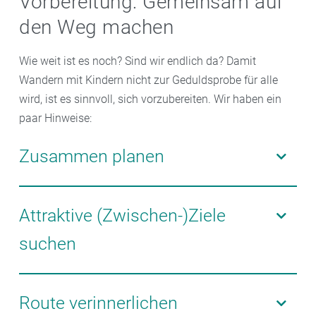
Vorbereitung: Gemeinsam auf
den Weg machen
Wie weit ist es noch? Sind wir endlich da? Damit
Wandern mit Kindern nicht zur Geduldsprobe für alle
wird, ist es sinnvoll, sich vorzubereiten. Wir haben ein
paar Hinweise:
Zusammen planen
Je nach Alter der Kinder können Sie gemeinsam
überlegen, wo sie wandern wollen. Das steigert die
Attraktive (Zwischen-)Ziele
Vorfreude und zeigt: Wir machen etwas zusammen.
suchen
Ein verlockendes Ziel ist ein willkommener Anreiz. Ob
alte Burg, Badesee, Eisdiele, Abenteuerspielplatz oder
Route verinnerlichen