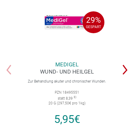
29%
29%
GESPART
GESPART
MEDIGEL
WUND- UND HEILGEL
Zur Behandlung akuter und chronischer Wunden.
PZN 18495551
3)
statt 8,39
20 G (297,50€ pro 1kg)
5,95€