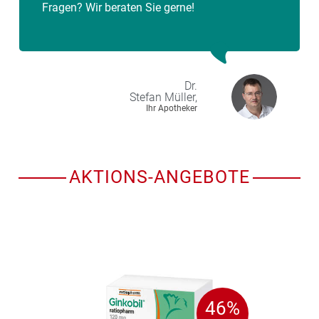
Fragen? Wir beraten Sie gerne!
Dr.
Stefan
Müller,
Ihr Apotheker
AKTIONS-ANGEBOTE
46%
46%