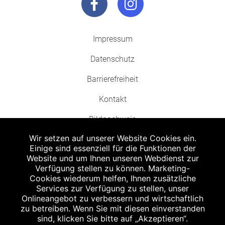
Impressum
Datenschutz
Barrierefreiheit
Kontakt
Bildnachweis
Wir setzen auf unserer Website Cookies ein.
Einige sind essenziell für die Funktionen der
Website und um Ihnen unseren Webdienst zur
Verfügung stellen zu können. Marketing-
Cookies wiederum helfen, Ihnen zusätzliche
Abgabe in haushaltsüblichen Mengen, solange der Vorrat reicht. Für Druck-
und Satzfehler keine Haftung.
Services zur Verfügung zu stellen, unser
1
Onlineangebot zu verbessern und wirtschaftlich
Zu Risiken und Nebenwirkungen lesen Sie die Packungsbeilage und fragen
Sie Ihren Arzt oder Apotheker.
zu betreiben. Wenn Sie mit diesen einverstanden
2
sind, klicken Sie bitte auf „Akzeptieren“.
Angabe nach der deutschen Arzneimitteltaxe Apothekenerstattungspreis