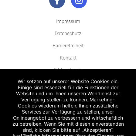
Impressum
Datenschutz
Barrierefreiheit
Kontakt
Bildnachweis
Wir setzen auf unserer Website Cookies ein.
Einige sind essenziell für die Funktionen der
Website und um Ihnen unseren Webdienst zur
Verfügung stellen zu können. Marketing-
Cookies wiederum helfen, Ihnen zusätzliche
Abgabe in haushaltsüblichen Mengen, solange der Vorrat reicht. Für Druck-
und Satzfehler keine Haftung.
Services zur Verfügung zu stellen, unser
1
Onlineangebot zu verbessern und wirtschaftlich
Zu Risiken und Nebenwirkungen lesen Sie die Packungsbeilage und fragen
Sie Ihren Arzt oder Apotheker.
zu betreiben. Wenn Sie mit diesen einverstanden
2
sind, klicken Sie bitte auf „Akzeptieren“.
Angabe nach der deutschen Arzneimitteltaxe Apothekenerstattungspreis
(AEP). Der AEP ist keine unverbindliche Preisempfehlung der Hersteller. Der