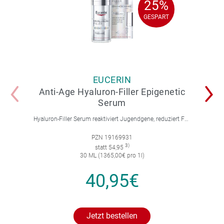
25%
25%
GESPART
GESPART
EUCERIN
Anti-Age Hyaluron-Filler Epigenetic
Serum
Hyaluron-Filler Serum reaktiviert Jugendgene, reduziert Falten und feine Linien, spendet intensive Feuchtigkeit und strafft die Gesichtskonturen.
PZN 19169931
3)
statt 54,95
30 ML (1365,00€ pro 1l)
40,95€
Jetzt bestellen