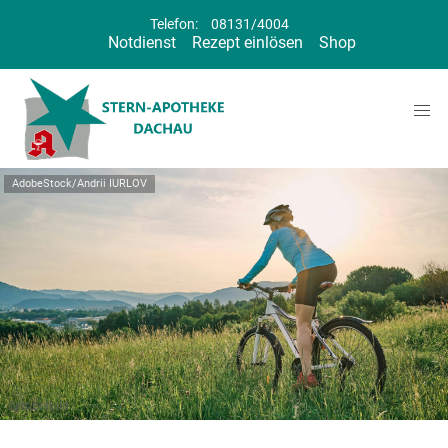
Telefon:
08131/4004
Notdienst
Rezept einlösen
Shop
AdobeStock/Andrii IURLOV
Symbolbild