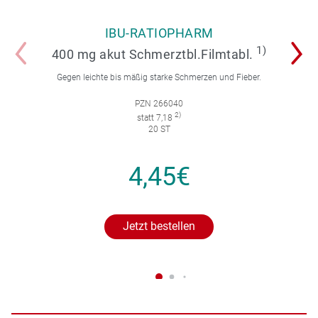
IBU-RATIOPHARM
1)
400 mg akut Schmerztbl.Filmtabl.
Gegen leichte bis mäßig starke Schmerzen und Fieber.
PZN 266040
2)
statt 7,18
20 ST
4,45€
Jetzt bestellen