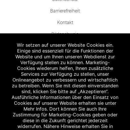
Barrierefreiheit
Kontakt
Bildnachweis
Wir setzen auf unserer Website Cookies ein.
Einige sind essenziell für die Funktionen der
Website und um Ihnen unseren Webdienst zur
Verfügung stellen zu können. Marketing-
Cookies wiederum helfen, Ihnen zusätzliche
Abgabe in haushaltsüblichen Mengen, solange der Vorrat reicht. Für Druck-
und Satzfehler keine Haftung.
Services zur Verfügung zu stellen, unser
1
Onlineangebot zu verbessern und wirtschaftlich
Zu Risiken und Nebenwirkungen lesen Sie die Packungsbeilage und fragen
Sie Ihren Arzt oder Apotheker.
zu betreiben. Wenn Sie mit diesen einverstanden
2
sind, klicken Sie bitte auf „Akzeptieren“.
Angabe nach der deutschen Arzneimitteltaxe Apothekenerstattungspreis
(AEP). Der AEP ist keine unverbindliche Preisempfehlung der Hersteller. Der
Ausführliche Informationen über den Einsatz von
AEP ist ein von den Apotheken in Ansatz gebrachter Preis für rezeptfreie
Cookies auf unserer Website erhalten sie unter
Arzneimittel. Er entspricht in der Höhe dem für Apotheken verbindlichen
Mehr Infos. Dort können Sie auch Ihre
Abgabepreis, zu dem eine Apotheke in bestimmten Fällen (z.B. bei Kindern
Zustimmung für Marketing-Cookies geben oder
unter 12 Jahren) das Produkt mit der gesetzlichen Krankenversicherung
abrechnet. Der AEP ist der allgemeine Erstattungspreis im Falle einer
diese in die Zukunft gerichtet jederzeit
Kostenübernahme durch die gesetzlichen Krankenkassen, vor Abzug eines
widerrufen. Nähere Hinweise erhalten Sie in
Zwangsrabattes (zur Zeit 5%) nach §130 Abs. 1 SGB V.