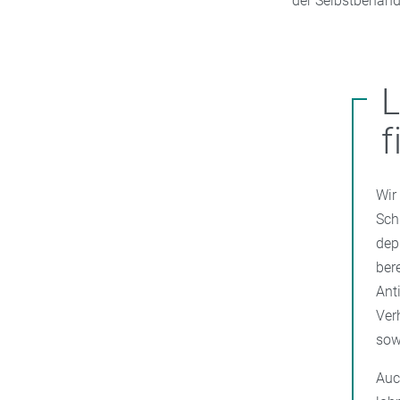
der Selbstbehand
f
Wir
Sch
dep
ber
Ant
Ver
sow
Auc