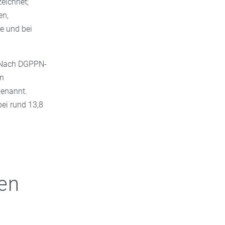
eichnet;
en,
e und bei
: Nach DGPPN-
en
genannt.
ei rund 13,8
fen