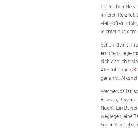
Bei leichter Nerv
inneren Reizflut.
viel Koffein trin
leichter aus dem
Schon kleine Rit
empfiehlt regelm
sich ähnlich trai
Atemübungen,
Kr
genannt. Alkohol 
Wer nervös ist, s
Pausen, Bewegung
Nacht. Ein Beis
weglegen, eine Ta
schlicht, ist abe