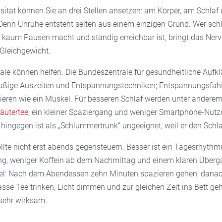
osität können Sie an drei Stellen ansetzen: am Körper, am Schlaf
 Denn Unruhe entsteht selten aus einem einzigen Grund. Wer schl
kt, kaum Pausen macht und ständig erreichbar ist, bringt das Ne
 Gleichgewicht.
uale können helfen. Die Bundeszentrale für gesundheitliche Aufk
äßige Auszeiten und Entspannungstechniken; Entspannungsfähig
nieren wie ein Muskel. Für besseren Schlaf werden unter anderem
äutertee
, ein kleiner Spaziergang und weniger Smartphone-Nutz
hingegen ist als „Schlummertrunk“ ungeeignet, weil er den Schla
ollte nicht erst abends gegensteuern. Besser ist ein Tagesrhyth
, weniger Koffein ab dem Nachmittag und einem klaren Überga
piel: Nach dem Abendessen zehn Minuten spazieren gehen, dana
sse Tee trinken, Licht dimmen und zur gleichen Zeit ins Bett geh
r sehr wirksam.