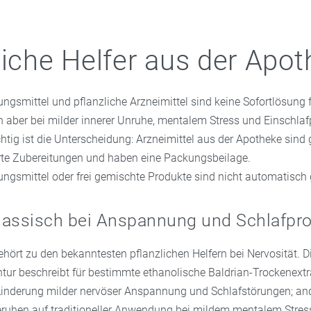
liche Helfer aus der Apo
gsmittel und pflanzliche Arzneimittel sind keine Sofortlösung 
n aber bei milder innerer Unruhe, mentalem Stress und Einschla
chtig ist die Unterscheidung: Arzneimittel aus der Apotheke sind 
erte Zubereitungen und haben eine Packungsbeilage.
gsmittel oder frei gemischte Produkte sind nicht automatisch g
 klassisch bei Anspannung und Schlafp
hört zu den bekanntesten pflanzlichen Helfern bei Nervosität. 
ntur beschreibt für bestimmte ethanolische Baldrian-Trockenextr
nderung milder nervöser Anspannung und Schlafstörungen; and
ruhen auf traditioneller Anwendung bei mildem mentalem Stres