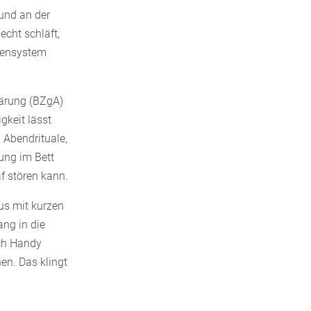
 und an der
echt schläft,
rvensystem
lärung (BZgA)
keit lässt
 Abendrituale,
ung im Bett
f stören kann.
mus mit kurzen
ng in die
ch Handy
en. Das klingt