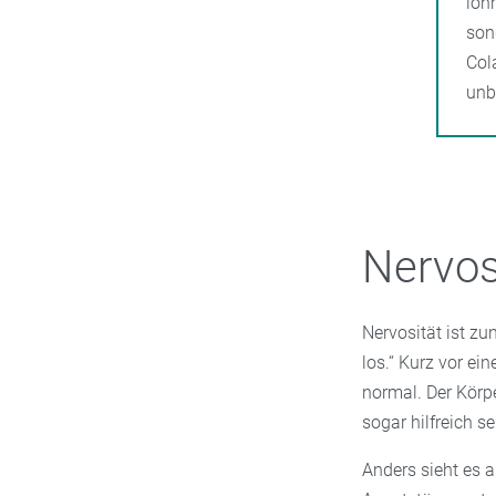
loh
son
Col
unb
Nervos
Nervosität ist zu
los.“ Kurz vor ei
normal. Der Körpe
sogar hilfreich se
Anders sieht es 