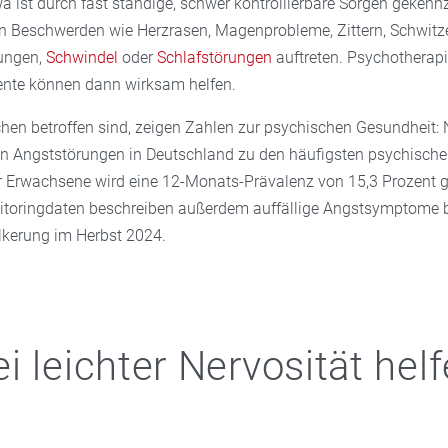
 ist durch fast ständige, schwer kontrollierbare Sorgen gekennz
n Beschwerden wie Herzrasen, Magenprobleme, Zittern, Schwitz
ungen,
Schwindel
oder
Schlafstörungen
auftreten. Psychotherapi
nte können dann wirksam helfen.
hen betroffen sind, zeigen Zahlen zur psychischen Gesundheit
n Angststörungen in Deutschland zu den häufigsten psychisch
r Erwachsene wird eine 12-Monats-Prävalenz von 15,3 Prozent 
itoringdaten beschreiben außerdem auffällige Angstsymptome b
lkerung im Herbst 2024.
i leichter Nervosität hel