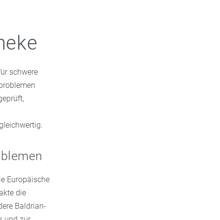
theke
für schwere
fproblemen
geprüft,
leichwertig.
roblemen
Die Europäische
akte die
ere Baldrian-
s und zur