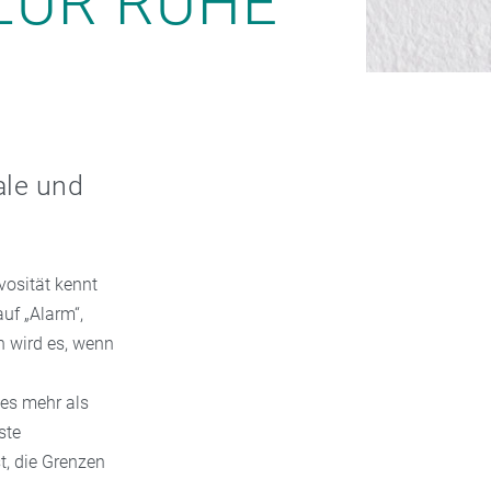
ZUR RUHE
ale und
vosität kennt
auf „Alarm“,
h wird es, wenn
es mehr als
ste
t, die Grenzen