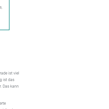
e,
ade ist viel
g ist das
er. Das kann
erte