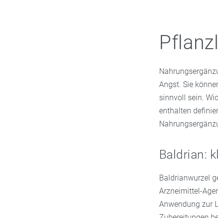
Pflanz
Nahrungsergänzun
Angst. Sie könne
sinnvoll sein. Wi
enthalten defini
Nahrungsergänzun
Baldrian:
Baldrianwurzel ge
Arzneimittel-Age
Anwendung zur Li
Zubereitungen be