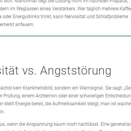
nt sich. Manchmal liegt die Lösung nicht im nächsten Präparat,
dern im Weglassen eines Verstärkers. Wer täglich mehrere Kaffe
a oder Energydrinks trinkt, kann Nervosität und Schlafprobleme
emerkt anfeuern.
ität vs. Angststörung
nächst kein Krankheitsbild, sondern ein Warnsignal. Sie sagt: „Ger
ner Prüfung, einem Arzttermin oder einer schwierigen Entscheidun
r stellt Energie bereit, die Aufmerksamkeit steigt, man ist wach
in.
aus, wenn die Anspannung kaum noch nachlässt. Eine generalisi