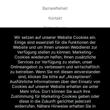
Barrierefreiheit
Kontakt
Bildnachweis
Wir setzen auf unserer Website Cookies ein.
Einige sind essenziell für die Funktionen der
Website und um Ihnen unseren Webdienst zur
Verfügung stellen zu können. Marketing-
Cookies wiederum helfen, Ihnen zusätzliche
Abgabe in haushaltsüblichen Mengen, solange der Vorrat reicht. Für Druck-
und Satzfehler keine Haftung.
Services zur Verfügung zu stellen, unser
1
Onlineangebot zu verbessern und wirtschaftlich
Zu Risiken und Nebenwirkungen lesen Sie die Packungsbeilage und fragen
Sie Ihren Arzt oder Apotheker.
zu betreiben. Wenn Sie mit diesen einverstanden
2
sind, klicken Sie bitte auf „Akzeptieren“.
Angabe nach der deutschen Arzneimitteltaxe Apothekenerstattungspreis
(AEP). Der AEP ist keine unverbindliche Preisempfehlung der Hersteller. Der
Ausführliche Informationen über den Einsatz von
AEP ist ein von den Apotheken in Ansatz gebrachter Preis für rezeptfreie
Cookies auf unserer Website erhalten sie unter
Arzneimittel. Er entspricht in der Höhe dem für Apotheken verbindlichen
Mehr Infos. Dort können Sie auch Ihre
Abgabepreis, zu dem eine Apotheke in bestimmten Fällen (z.B. bei Kindern
Zustimmung für Marketing-Cookies geben oder
unter 12 Jahren) das Produkt mit der gesetzlichen Krankenversicherung
abrechnet. Der AEP ist der allgemeine Erstattungspreis im Falle einer
diese in die Zukunft gerichtet jederzeit
Kostenübernahme durch die gesetzlichen Krankenkassen, vor Abzug eines
widerrufen. Nähere Hinweise erhalten Sie in
Zwangsrabattes (zur Zeit 5%) nach §130 Abs. 1 SGB V.