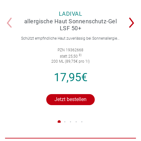
LADIVAL
allergische Haut Sonnenschutz-Gel
LSF 50+
Schützt empfindliche Haut zuverlässig bei Sonnenallergie und Mallorca-Akne. Mit 4-fach Zellschutz und einer leichten, nicht fettenden Gel-Formel.
PZN 19362668
3)
statt 25,50
200 ML (89,75€ pro 1l)
17,95€
Jetzt bestellen