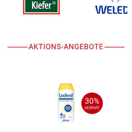
AKTIONS-ANGEBOTE
30%
30%
GESPART
GESPART