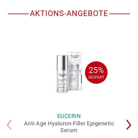
AKTIONS-ANGEBOTE
25%
25%
GESPART
GESPART
EUCERIN
Anti-Age Hyaluron-Filler Epigenetic
Serum