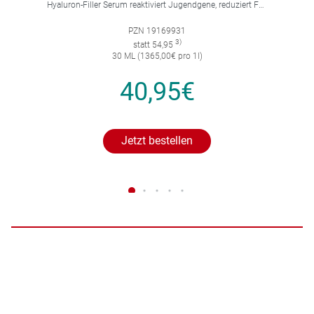
Hyaluron-Filler Serum reaktiviert Jugendgene, reduziert Falten und feine Linien, spendet intensive Feuchtigkeit und strafft die Gesichtskonturen.
PZN 19169931
3)
statt 54,95
30 ML (1365,00€ pro 1l)
40,95€
Jetzt bestellen