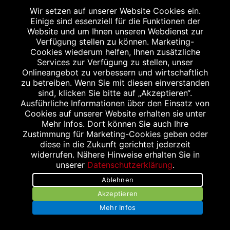
Wir setzen auf unserer Website Cookies ein.
Bildnachweis
Einige sind essenziell für die Funktionen der
Website und um Ihnen unseren Webdienst zur
Verfügung stellen zu können. Marketing-
Cookies wiederum helfen, Ihnen zusätzliche
Services zur Verfügung zu stellen, unser
Onlineangebot zu verbessern und wirtschaftlich
Abgabe in haushaltsüblichen Mengen, solange der Vorrat reicht. Für Druck-
zu betreiben. Wenn Sie mit diesen einverstanden
und Satzfehler keine Haftung.
sind, klicken Sie bitte auf „Akzeptieren“.
1
Zu Risiken und Nebenwirkungen lesen Sie die Packungsbeilage und fragen
Ausführliche Informationen über den Einsatz von
Sie Ihren Arzt oder Apotheker.
Cookies auf unserer Website erhalten sie unter
2
Angabe nach der deutschen Arzneimitteltaxe Apothekenerstattungspreis
(AEP). Der AEP ist keine unverbindliche Preisempfehlung der Hersteller. Der
Mehr Infos. Dort können Sie auch Ihre
AEP ist ein von den Apotheken in Ansatz gebrachter Preis für rezeptfreie
Zustimmung für Marketing-Cookies geben oder
Arzneimittel. Er entspricht in der Höhe dem für Apotheken verbindlichen
diese in die Zukunft gerichtet jederzeit
Abgabepreis, zu dem eine Apotheke in bestimmten Fällen (z.B. bei Kindern
widerrufen. Nähere Hinweise erhalten Sie in
unter 12 Jahren) das Produkt mit der gesetzlichen Krankenversicherung
abrechnet. Der AEP ist der allgemeine Erstattungspreis im Falle einer
unserer
Datenschutzerklärung
.
Kostenübernahme durch die gesetzlichen Krankenkassen, vor Abzug eines
Ablehnen
Zwangsrabattes (zur Zeit 5%) nach §130 Abs. 1 SGB V.
3
Unverbindliche Preisempfehlung des Herstellers (UVP).
Akzeptieren
powered by apovena.de
Mehr Infos