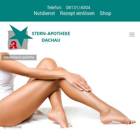
Telefon:
08131/4004
Notdienst
Rezept einlösen
Shop
AdobeSock/puhhha
Symbolbild