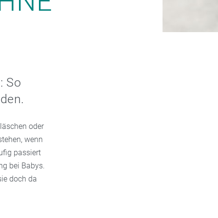
HNE
: So
rden.
Bläschen oder
tstehen, wenn
fig passiert
ng bei Babys.
sie doch da