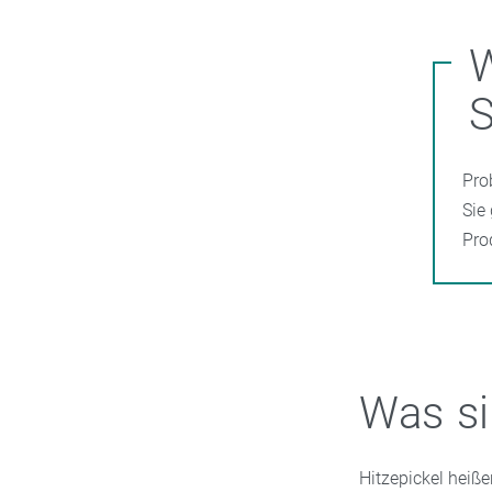
W
S
Pro
Sie
Pro
Was si
Hitzepickel heiß