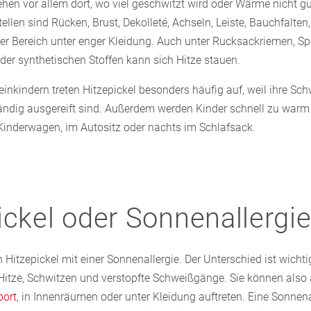
ehen vor allem dort, wo viel geschwitzt wird oder Wärme nicht g
ellen sind Rücken, Brust, Dekolleté, Achseln, Leiste, Bauchfalte
er Bereich unter enger Kleidung. Auch unter Rucksackriemen, Sp
der synthetischen Stoffen kann sich Hitze stauen.
einkindern treten Hitzepickel besonders häufig auf, weil ihre S
tändig ausgereift sind. Außerdem werden Kinder schnell zu war
Kinderwagen, im Autositz oder nachts im Schlafsack.
ickel oder Sonnenallergi
 Hitzepickel mit einer Sonnenallergie. Der Unterschied ist wichtig
Hitze, Schwitzen und verstopfte Schweißgänge. Sie können also
port
, in Innenräumen oder unter Kleidung auftreten. Eine Sonnena