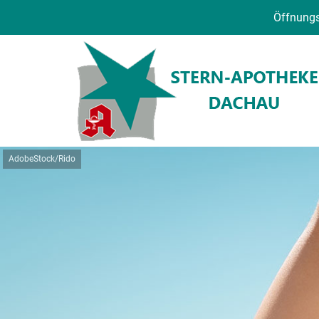
Öffnungs
AdobeStock/Rido