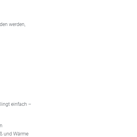
eden werden,
lingt einfach –
en
eiß und Wärme