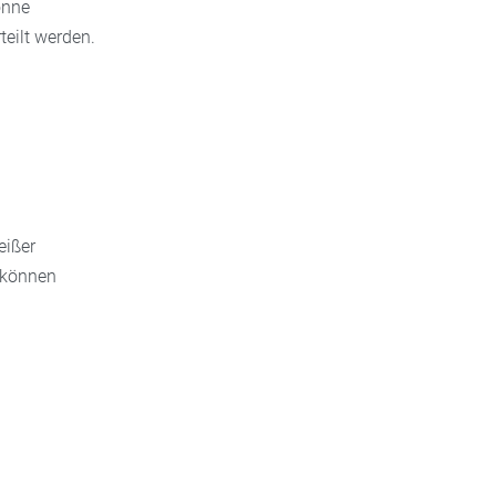
onne
teilt werden.
eißer
können