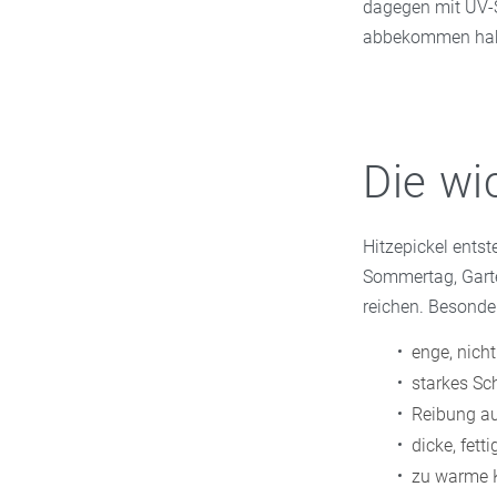
dagegen mit UV-S
abbekommen haben.
Die wi
Hitzepickel entst
Sommertag, Garten
reichen. Besonde
enge, nich
starkes Sc
Reibung au
dicke, fet
zu warme K