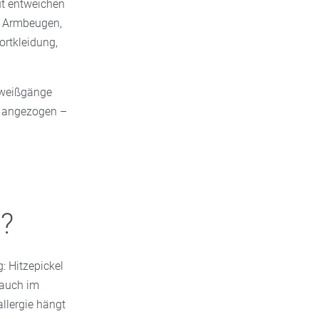
ut entweichen
n, Armbeugen,
ortkleidung,
chweißgänge
m angezogen –
e?
: Hitzepickel
 auch im
llergie hängt