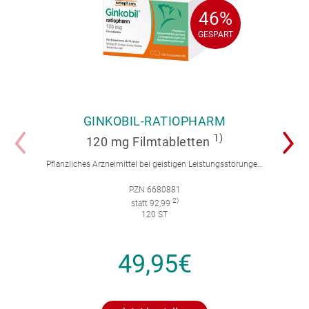
46%
46%
GESPART
GESPART
GINKOBIL-RATIOPHARM
1)
120 mg Filmtabletten
Pflanzliches Arzneimittel bei geistigen Leistungsstörungen und Durchblutungsstörungen.
PZN 6680881
2)
statt 92,99
120 ST
49,95€