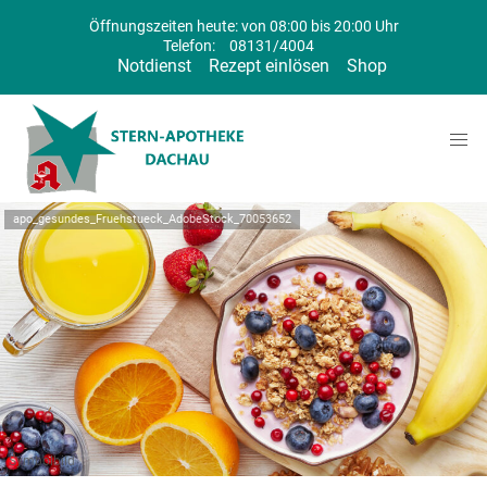
Öffnungszeiten heute: von 08:00 bis 20:00 Uhr
Telefon:
08131/4004
Notdienst
Rezept einlösen
Shop
apo_gesundes_Fruehstueck_AdobeStock_70053652
Symbolbild