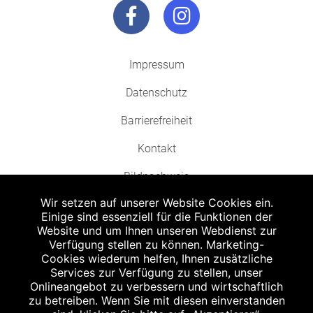
Impressum
Datenschutz
Barrierefreiheit
Kontakt
Bildnachweis
Wir setzen auf unserer Website Cookies ein.
Einige sind essenziell für die Funktionen der
Website und um Ihnen unseren Webdienst zur
Verfügung stellen zu können. Marketing-
Cookies wiederum helfen, Ihnen zusätzliche
Abgabe in haushaltsüblichen Mengen, solange der Vorrat reicht. Für Druck-
und Satzfehler keine Haftung.
Services zur Verfügung zu stellen, unser
1
Onlineangebot zu verbessern und wirtschaftlich
Zu Risiken und Nebenwirkungen lesen Sie die Packungsbeilage und fragen
Sie Ihren Arzt oder Apotheker.
zu betreiben. Wenn Sie mit diesen einverstanden
2
Angabe nach der deutschen Arzneimitteltaxe Apothekenerstattungspreis