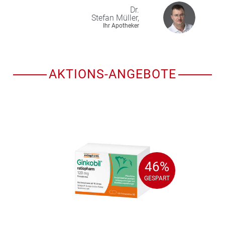
Dr.
Stefan
Müller,
Ihr Apotheker
AKTIONS-ANGEBOTE
46%
46%
GESPART
GESPART