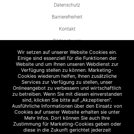
Datenschutz
Barrierefreiheit
Kontakt
Bildnachweis
Wir setzen auf unserer Website Cookies ein.
Einige sind essenziell für die Funktionen der
Website und um Ihnen unseren Webdienst zur
Verfügung stellen zu können. Marketing-
Cookies wiederum helfen, Ihnen zusätzliche
Abgabe in haushaltsüblichen Mengen, solange der Vorrat reicht. Für Druck-
und Satzfehler keine Haftung.
Services zur Verfügung zu stellen, unser
1
Onlineangebot zu verbessern und wirtschaftlich
Zu Risiken und Nebenwirkungen lesen Sie die Packungsbeilage und fragen
Sie Ihren Arzt oder Apotheker.
zu betreiben. Wenn Sie mit diesen einverstanden
2
sind, klicken Sie bitte auf „Akzeptieren“.
Angabe nach der deutschen Arzneimitteltaxe Apothekenerstattungspreis
(AEP). Der AEP ist keine unverbindliche Preisempfehlung der Hersteller. Der
Ausführliche Informationen über den Einsatz von
AEP ist ein von den Apotheken in Ansatz gebrachter Preis für rezeptfreie
Cookies auf unserer Website erhalten sie unter
Arzneimittel. Er entspricht in der Höhe dem für Apotheken verbindlichen
Mehr Infos. Dort können Sie auch Ihre
Abgabepreis, zu dem eine Apotheke in bestimmten Fällen (z.B. bei Kindern
Zustimmung für Marketing-Cookies geben oder
unter 12 Jahren) das Produkt mit der gesetzlichen Krankenversicherung
abrechnet. Der AEP ist der allgemeine Erstattungspreis im Falle einer
diese in die Zukunft gerichtet jederzeit
Kostenübernahme durch die gesetzlichen Krankenkassen, vor Abzug eines