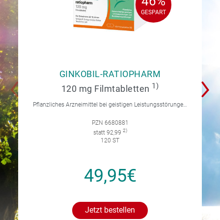
46%
46%
GESPART
GESPART
GINKOBIL-RATIOPHARM
1)
120 mg Filmtabletten
Pflanzliches Arzneimittel bei geistigen Leistungsstörungen und Durchblutungsstörungen.
PZN 6680881
2)
statt 92,99
120 ST
49,95€
Jetzt bestellen