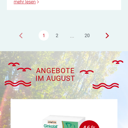
mehr lesen
…
1
2
20
ANGEBOTE
IM AUGUST