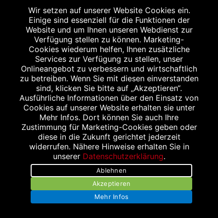
BRUNNEN APOTHEKE
Wir setzen auf unserer Website Cookies ein.
Einige sind essenziell für die Funktionen der
Münchnerstraße 30
Website und um Ihnen unseren Webdienst zur
85221 Dachau
Verfügung stellen zu können. Marketing-
Tel.: 08131/84188
Cookies wiederum helfen, Ihnen zusätzliche
Services zur Verfügung zu stellen, unser
Fax: 08131/80850
Onlineangebot zu verbessern und wirtschaftlich
Brunnen-DAH@t-online.de
zu betreiben. Wenn Sie mit diesen einverstanden
sind, klicken Sie bitte auf „Akzeptieren“.
Ausführliche Informationen über den Einsatz von
Cookies auf unserer Website erhalten sie unter
Mehr Infos. Dort können Sie auch Ihre
Zustimmung für Marketing-Cookies geben oder
diese in die Zukunft gerichtet jederzeit
widerrufen. Nähere Hinweise erhalten Sie in
Impressum
unserer
Datenschutzerklärung
.
Ablehnen
Datenschutz
Akzeptieren
Barrierefreiheit
Mehr Infos
Kontakt