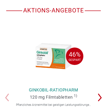
AKTIONS-ANGEBOTE
46%
46%
GESPART
GESPART
GINKOBIL-RATIOPHARM
1)
120 mg Filmtabletten
Pflanzliches Arzneimittel bei geistigen Leistungsstörungen und Durchblutungsstörungen.