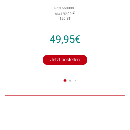
PZN 6680881
2)
statt 92,99
120 ST
49,95€
Jetzt bestellen