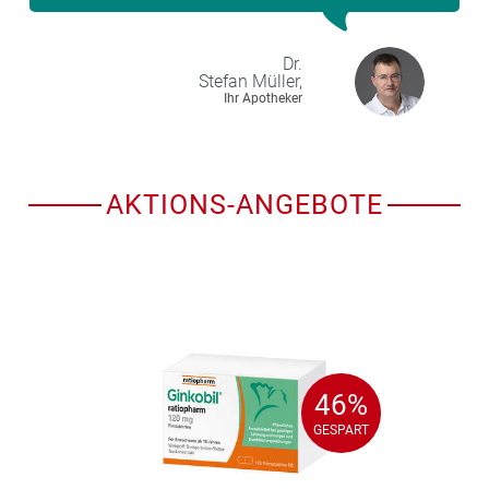
Dr.
Stefan
Müller,
Ihr Apotheker
AKTIONS-ANGEBOTE
46%
46%
GESPART
GESPART