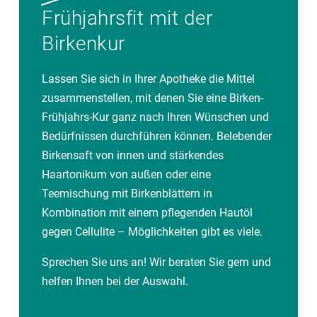
Seit September 2022 gibt es ein Arzneimittel mit
Frühjahrsfit mit der
Birkenrindenextrakt gegen Epidermolysis bullosa
Birkenkur
(Schmetterlingskrankheit), dieses ist jedoch
verschreibungspflichtig. Die Schmetterlingskrankheit
ist eine sehr seltene Hauterkrankung, bei der schon
Lassen Sie sich in Ihrer Apotheke die Mittel
bei leichter Berührung offene Wunden entstehen und
zusammenstellen, mit denen Sie eine Birken-
die Haut sich ablöst. Da es keine kausale Therapie
Frühjahrs-Kur ganz nach Ihren Wünschen und
gibt, ist es wichtig die Wunden sorgfältig zu pflegen
Bedürfnissen durchführen können. Belebender
und Infektionen zu vermeiden. Mit dem neuen sterilen
Birkensaft von innen und stärkendes
Gel aus Birkenrindenextrakt kann die Wundheilung
Haartonikum von außen oder eine
gefördert und Entzündungen zurückgedrängt werden.
Teemischung mit Birkenblättern in
Kombination mit einem pflegenden Hautöl
gegen Cellulite – Möglichkeiten gibt es viele.
Sprechen Sie uns an! Wir beraten Sie gern und
helfen Ihnen bei der Auswahl.