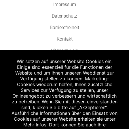
Impressum
Datenschutz
Barrierefreiheit
Kontakt
Bildnachweis
Wir setzen auf unserer Website Cookies ein.
Einige sind essenziell für die Funktionen der
Website und um Ihnen unseren Webdienst zur
Verfügung stellen zu können. Marketing-
Cookies wiederum helfen, Ihnen zusätzliche
Abgabe in haushaltsüblichen Mengen, solange der Vorrat reicht. Für Druck-
und Satzfehler keine Haftung.
Services zur Verfügung zu stellen, unser
1
Onlineangebot zu verbessern und wirtschaftlich
Zu Risiken und Nebenwirkungen lesen Sie die Packungsbeilage und fragen
Sie Ihren Arzt oder Apotheker.
zu betreiben. Wenn Sie mit diesen einverstanden
2
sind, klicken Sie bitte auf „Akzeptieren“.
Angabe nach der deutschen Arzneimitteltaxe Apothekenerstattungspreis
(AEP). Der AEP ist keine unverbindliche Preisempfehlung der Hersteller. Der
Ausführliche Informationen über den Einsatz von
AEP ist ein von den Apotheken in Ansatz gebrachter Preis für rezeptfreie
Cookies auf unserer Website erhalten sie unter
Arzneimittel. Er entspricht in der Höhe dem für Apotheken verbindlichen
Mehr Infos. Dort können Sie auch Ihre
Abgabepreis, zu dem eine Apotheke in bestimmten Fällen (z.B. bei Kindern