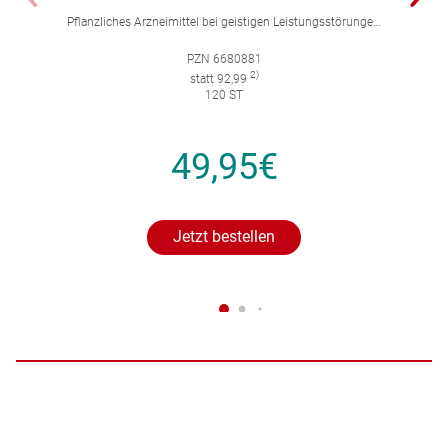
Pflanzliches Arzneimittel bei geistigen Leistungsstörungen und Durchblutungsstörungen.
PZN 6680881
2)
statt 92,99
120 ST
49,95€
Jetzt bestellen