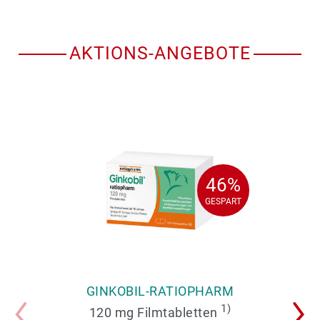
AKTIONS-ANGEBOTE
46%
46%
GESPART
GESPART
GINKOBIL-RATIOPHARM
1)
120 mg Filmtabletten